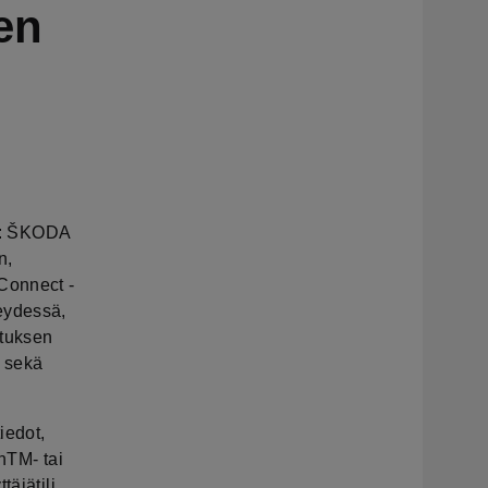
en
in: ŠKODA
n,
Connect -
eydessä,
ituksen
, sekä
iedot,
hTM- tai
äjätili,