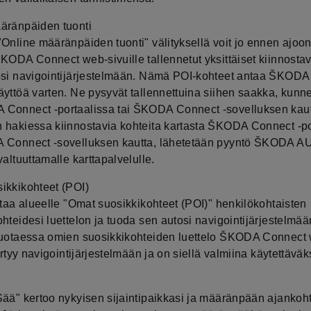
äränpäiden tuonti
"Online määränpäiden tuonti" välityksellä voit jo ennen ajoon
KODA Connect web-sivuille tallennetut yksittäiset kiinnostav
osi navigointijärjestelmään. Nämä POI-kohteet antaa ŠKOD
yttöä varten. Ne pysyvät tallennettuina siihen saakka, kunne
Connect -portaalissa tai ŠKODA Connect -sovelluksen kaut
 hakiessa kiinnostavia kohteita kartasta ŠKODA Connect -po
 Connect -sovelluksen kautta, lähetetään pyyntö ŠKODA A
valtuuttamalle karttapalvelulle.
ikkikohteet (POI)
ntaa alueelle "Omat suosikkikohteet (POI)" henkilökohtaisten
hteidesi luettelon ja tuoda sen autosi navigointijärjestelmää
tuotaessa omien suosikkikohteiden luettelo ŠKODA Connect
iirtyy navigointijärjestelmään ja on siellä valmiina käytettäväk
Sää" kertoo nykyisen sijaintipaikkasi ja määränpään ajankoht