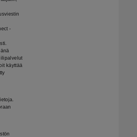
usviestin
ect -
ti.
pänä
ilipalvelut
oit käyttää
tty
ietoja.
oraan
istön