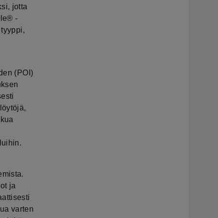
i, jotta
gle® -
 tyyppi,
iden (POI)
uksen
esti
löytöjä,
akua
uihin.
emista.
ot ja
attisesti
kua varten