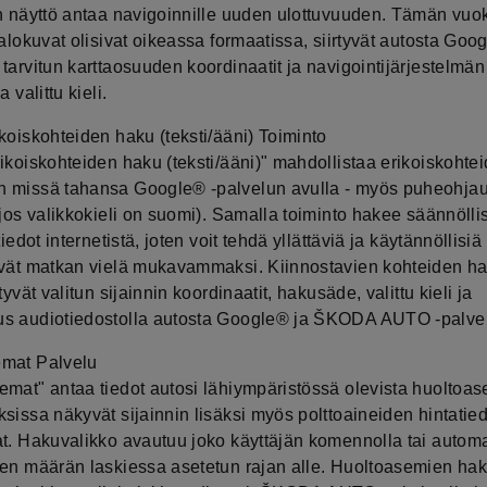
n näyttö antaa navigoinnille uuden ulottuvuuden. Tämän vuoks
valokuvat olisivat oikeassa formaatissa, siirtyvät autosta Goo
tarvitun karttaosuuden koordinaatit ja navigointijärjestelmän
a valittu kieli.
koiskohteiden haku (teksti/ääni) Toiminto
ikoiskohteiden haku (teksti/ääni)" mahdollistaa erikoiskohte
 missä tahansa Google® -palvelun avulla - myös puheohja
 jos valikkokieli on suomi). Samalla toiminto hakee säännöllis
tiedot internetistä, joten voit tehdä yllättäviä ja käytännöllisiä 
evät matkan vielä mukavammaksi. Kiinnostavien kohteiden h
rtyvät valitun sijainnin koordinaatit, hakusäde, valittu kieli ja
s audiotiedostolla autosta Google® ja ŠKODA AUTO -palvel
mat Palvelu
emat" antaa tiedot autosi lähiympäristössä olevista huoltoas
sissa näkyvät sijainnin lisäksi myös polttoaineiden hintatied
at. Hakuvalikko avautuu joko käyttäjän komennolla tai automa
een määrän laskiessa asetetun rajan alle. Huoltoasemien ha