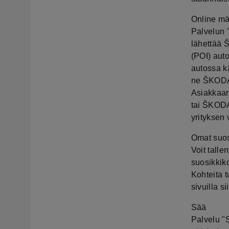
Online mä
Palvelun 
lähettää Š
(POI) aut
autossa kä
ne ŠKODA 
Asiakkaan
tai ŠKODA
yrityksen 
Omat suos
Voit talle
suosikkiko
Kohteita 
sivuilla s
Sää
Palvelu "