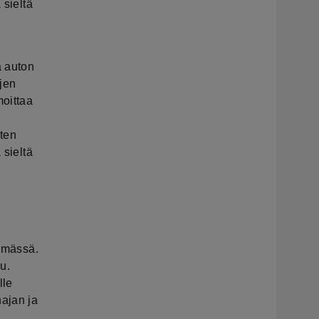
 sieltä
a auton
jen
moittaa
rten
 sieltä
elmässä.
u.
lle
najan ja