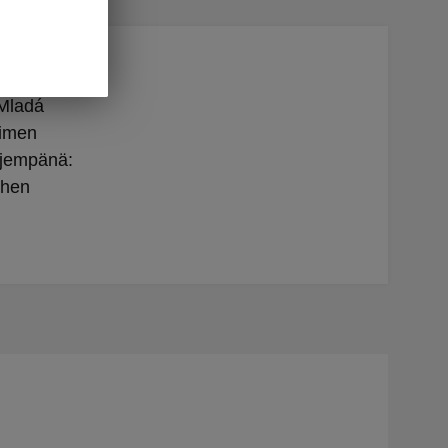
ŠKODA
 Mladá
uimen
ljempänä:
ihen