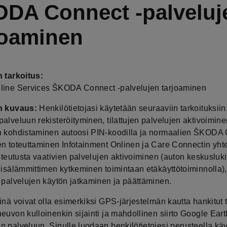
DA Connect -palveluj
joaminen
n tarkoitus:
line Services ŠKODA Connect -palvelujen tarjoaminen
n kuvaus:
Henkilötietojasi käytetään seuraaviin tarkoituksi
alveluun rekisteröityminen, tilattujen palvelujen aktivoimine
n kohdistaminen autoosi PIN-koodilla ja normaalien ŠKODA 
en toteuttaminen Infotainment Onlinen ja Care Connectin yht
toteutusta vaativien palvelujen aktivoiminen (auton keskusluk
 lisälämmittimen kytkeminen toimintaan etäkäyttötoiminnolla)
n palvelujen käytön jatkaminen ja päättäminen.
inä voivat olla esimerkiksi GPS-järjestelmän kautta hankitut t
euvon kulloinenkin sijainti ja mahdollinen siirto Google Eart
 palveluun. Sinulle luodaan henkilötietojesi perusteella käytt