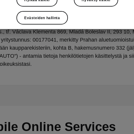
Evästeiden hallinta
akirjassa on henkilötietojen rekisterinpitäjän - yhtiön 
, tř. Václava Klementa 869, Mladá Boleslav II, 293 10,
 yritystunnus: 00177041, merkitty Prahan aluetuomioist
mään kaupparekisteriin, kohta B, hakemusnumero 332 (jä
TO") - antamia tietoja henkilötietojen käsittelystä ja si
ä oikeuksistasi.
ile Online Services