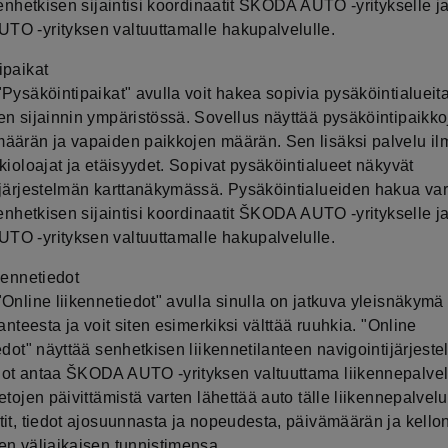
senhetkisen sijaintisi koordinaatit ŠKODA AUTO -yritykselle ja
O -yrityksen valtuuttamalle hakupalvelulle.
ipaikat
Pysäköintipaikat" avulla voit hakea sopivia pysäköintialueit
en sijainnin ympäristössä. Sovellus näyttää pysäköintipaikko
äärän ja vapaiden paikkojen määrän. Sen lisäksi palvelu il
kioloajat ja etäisyydet. Sopivat pysäköintialueet näkyvät
ijärjestelmän karttanäkymässä. Pysäköintialueiden hakua va
senhetkisen sijaintisi koordinaatit ŠKODA AUTO -yritykselle ja
O -yrityksen valtuuttamalle hakupalvelulle.
kennetiedot
Online liikennetiedot" avulla sinulla on jatkuva yleisnäkymä
lanteesta ja voit siten esimerkiksi välttää ruuhkia. "Online
edot" näyttää senhetkisen liikennetilanteen navigointijärjest
ot antaa ŠKODA AUTO -yrityksen valtuuttama liikennepalvel
etojen päivittämistä varten lähettää auto tälle liikennepalvelu
tit, tiedot ajosuunnasta ja nopeudesta, päivämäärän ja kello
en väliaikaisen tunnistimensa.