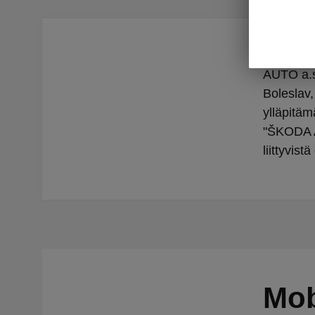
Tässä asi
AUTO a.s.
Boleslav,
ylläpitä
"ŠKODA AU
liittyvist
Mob