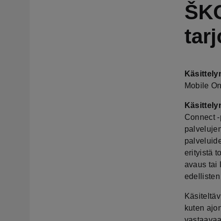
ŠKO
tar
Käsittely
Mobile On
Käsittely
Connect -p
palveluje
palveluid
erityistä 
avaus tai
edelliste
Käsiteltäv
kuten ajon
vastaavaan