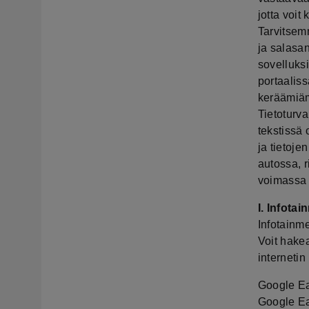
jotta voi
Tarvitsem
ja salasan
sovelluksi
portaalis
keräämiäm
Tietoturv
tekstissä 
ja tietoje
autossa, r
voimassa
I. Infota
Infotainm
Voit hakea
internetin
Google E
Google Ea