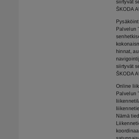
siirtyvät 
ŠKODA AUT
Pysäköint
Palvelun "
senhetkis
kokonaism
hinnat, au
navigoint
siirtyvät 
ŠKODA AUT
Online lii
Palvelun "
liikenneti
liikenneti
Nämä tied
Liikenneti
koordinaa
satunnais