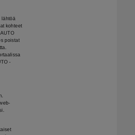
 lähtöä
at kohteet
A AUTO
s poistat
ta.
rtaalissa
UTO -
n.
 web-
si.
aiset