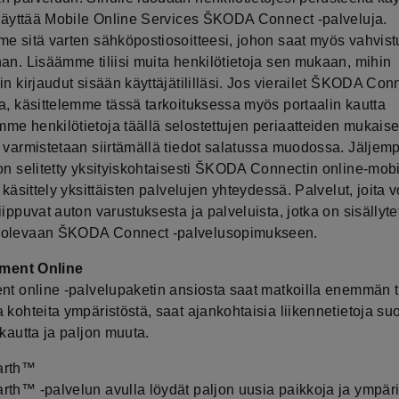
t käyttää Mobile Online Services ŠKODA Connect -palveluja.
me sitä varten sähköpostiosoitteesi, johon saat myös vahvist
an. Lisäämme tiliisi muita henkilötietoja sen mukaan, mihin
in kirjaudut sisään käyttäjätililläsi. Jos vierailet ŠKODA Conn
sa, käsittelemme tässä tarkoituksessa myös portaalin kautta
me henkilötietoja täällä selostettujen periaatteiden mukaises
a varmistetaan siirtämällä tiedot salatussa muodossa. Jäljem
on selitetty yksityiskohtaisesti ŠKODA Connectin online-mobi
n käsittely yksittäisten palvelujen yhteydessä. Palvelut, joita v
iippuvat auton varustuksesta ja palveluista, jotka on sisällyte
 olevaan ŠKODA Connect -palvelusopimukseen.
inment Online
ent online -palvelupaketin ansiosta saat matkoilla enemmän t
 kohteita ympäristöstä, saat ajankohtaisia liikennetietoja su
 kautta ja paljon muuta.
arth™
rth™ -palvelun avulla löydät paljon uusia paikkoja ja ympär