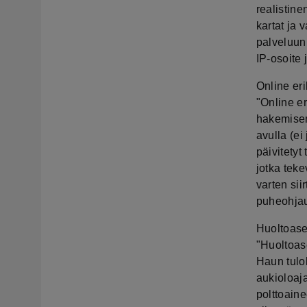
realistine
kartat ja 
palveluun 
IP-osoite j
Online eri
"Online er
hakemisen
avulla (ei
päivitetyt 
jotka tek
varten sii
puheohjau
Huoltoase
"Huoltoas
Haun tulok
aukioloaj
polttoain