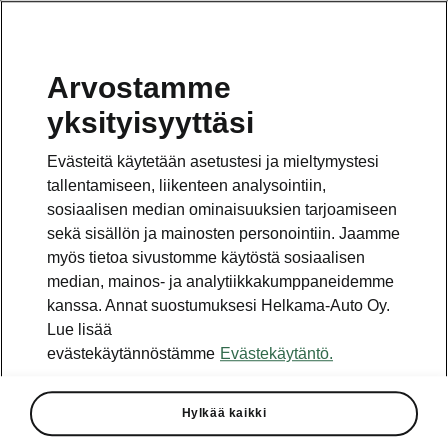
Arvostamme
yksityisyyttäsi
Evästeitä käytetään asetustesi ja mieltymystesi
tallentamiseen, liikenteen analysointiin,
sosiaalisen median ominaisuuksien tarjoamiseen
sekä sisällön ja mainosten personointiin. Jaamme
myös tietoa sivustomme käytöstä sosiaalisen
median, mainos- ja analytiikkakumppaneidemme
kanssa. Annat suostumuksesi Helkama-Auto Oy.
Lue lisää
evästekäytännöstämme
Evästekäytäntö.
Kotona kaupungissa.
Škoda Fabia on kompaktin kokoinen tilava
Hylkää kaikki
kaupunkiauto, jolla liikut helposti kaupungin