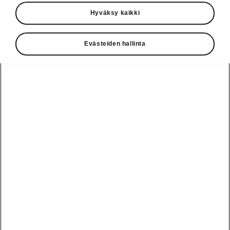
kapeillakin kaduilla. Uusi Explore-mallisto nyt
Hyväksy kaikki
saatavilla kattavilla varusteilla.
Uusi Explore -mallisto alkaen 20 592 €* ja
Evästeiden hallinta
asiakasetu jopa 3 590 €**.
Voimassa alkaen 2026-03-02T02:00:53.744+00:00
Rakenna oma
Fabia Explore -
mallissa vakiona
muun muassa