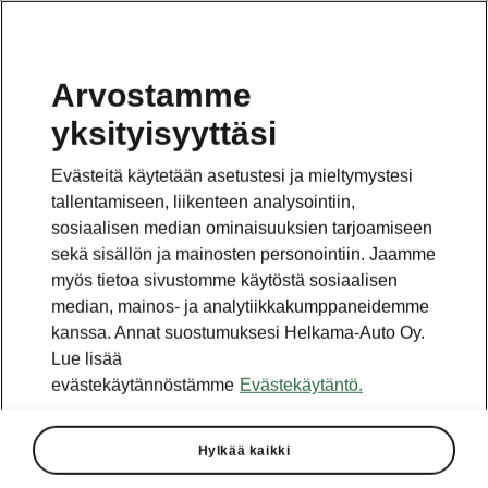
Arvostamme
yksityisyyttäsi
Tämä sivu on pääsivun alasivu. Napsauta painiketta
päästäksesi takaisin pääsivulle.
Evästeitä käytetään asetustesi ja mieltymystesi
tallentamiseen, liikenteen analysointiin,
TAKAISIN PÄÄSIVULLE
sosiaalisen median ominaisuuksien tarjoamiseen
sekä sisällön ja mainosten personointiin. Jaamme
myös tietoa sivustomme käytöstä sosiaalisen
median, mainos- ja analytiikkakumppaneidemme
kanssa. Annat suostumuksesi Helkama-Auto Oy.
Lue lisää
evästekäytännöstämme
Evästekäytäntö.
Hylkää kaikki