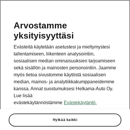
Arvostamme
yksityisyyttäsi
Tämä sivu on pääsivun alasivu. Napsauta painiketta
päästäksesi takaisin pääsivulle.
Evästeitä käytetään asetustesi ja mieltymystesi
tallentamiseen, liikenteen analysointiin,
Takaisin pääsivulle
sosiaalisen median ominaisuuksien tarjoamiseen
sekä sisällön ja mainosten personointiin. Jaamme
myös tietoa sivustomme käytöstä sosiaalisen
median, mainos- ja analytiikkakumppaneidemme
kanssa. Annat suostumuksesi Helkama-Auto Oy.
Lue lisää
evästekäytännöstämme
Evästekäytäntö.
Chrome Optic -varustepaketti
Hylkää kaikki