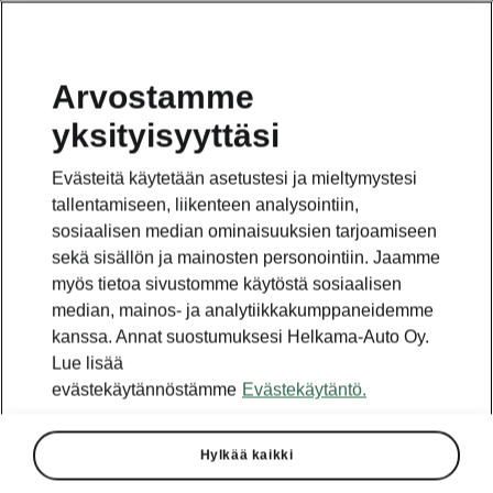
Arvostamme
yksityisyyttäsi
Tämä sivu on pääsivun alasivu. Napsauta painiketta
päästäksesi takaisin.
Evästeitä käytetään asetustesi ja mieltymystesi
tallentamiseen, liikenteen analysointiin,
Takaisin pääsivulle
sosiaalisen median ominaisuuksien tarjoamiseen
sekä sisällön ja mainosten personointiin. Jaamme
myös tietoa sivustomme käytöstä sosiaalisen
median, mainos- ja analytiikkakumppaneidemme
kanssa. Annat suostumuksesi Helkama-Auto Oy.
Lue lisää
evästekäytännöstämme
Evästekäytäntö.
Hylkää kaikki