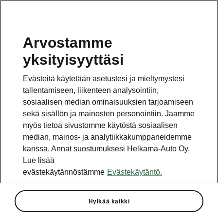
Arvostamme
yksityisyyttäsi
Tämä sivu on pääsivun alasivu. Napsauta painiketta
päästäksesi takaisin pääsivulle.
Evästeitä käytetään asetustesi ja mieltymystesi
tallentamiseen, liikenteen analysointiin,
Takaisin pääsivulle
sosiaalisen median ominaisuuksien tarjoamiseen
sekä sisällön ja mainosten personointiin. Jaamme
myös tietoa sivustomme käytöstä sosiaalisen
median, mainos- ja analytiikkakumppaneidemme
kanssa. Annat suostumuksesi Helkama-Auto Oy.
Lue lisää
evästekäytännöstämme
Evästekäytäntö.
Kaikki kaipaamasi tiedot
Hylkää kaikki
Kodiaqin tekniset tiedot