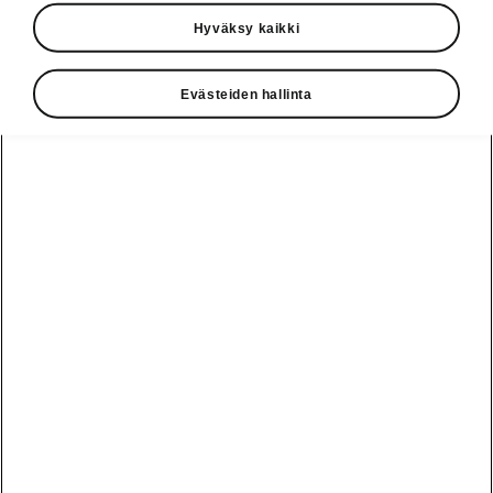
Hyväksy kaikki
Auton mitat
Evästeiden hallinta
Ulko- ja sisämitat, tavaratilan tilavuus.