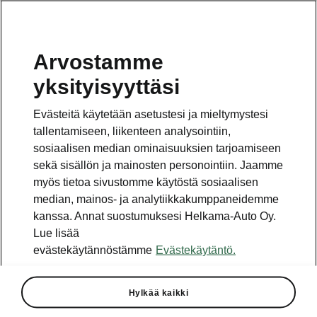
Arvostamme
yksityisyyttäsi
This page is a supplementary page of the opening page.
Click the button to get back.
Evästeitä käytetään asetustesi ja mieltymystesi
tallentamiseen, liikenteen analysointiin,
Get back to the opening page.
sosiaalisen median ominaisuuksien tarjoamiseen
sekä sisällön ja mainosten personointiin. Jaamme
myös tietoa sivustomme käytöstä sosiaalisen
median, mainos- ja analytiikkakumppaneidemme
kanssa. Annat suostumuksesi Helkama-Auto Oy.
Best value for money
Lue lisää
Enyaq Sportline price list
evästekäytännöstämme
Evästekäytäntö.
Kaikki moottorit
Hylkää kaikki