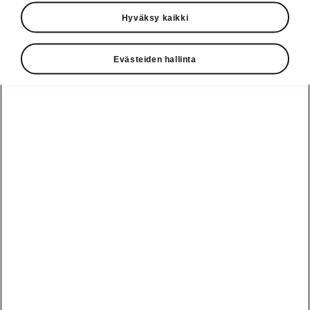
1-vaihteinen 210 kW
Hyväksy kaikki
1
SportLine
52 480,00 €
Evästeiden hallinta
1-vaihteinen 4x4 220 kW
1
SportLine
55 440,00 €
Download in PDF
Kutista kaikki
1
Hinta saattaa sisältää lisävarusteita, tarkasta voimassa oleva hinnasto
skoda.fi/hinnat