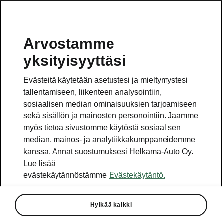
Arvostamme
yksityisyyttäsi
This page is a supplementary page of the opening page.
Click the button to get back.
Evästeitä käytetään asetustesi ja mieltymystesi
tallentamiseen, liikenteen analysointiin,
Get back to the opening page.
sosiaalisen median ominaisuuksien tarjoamiseen
sekä sisällön ja mainosten personointiin. Jaamme
myös tietoa sivustomme käytöstä sosiaalisen
median, mainos- ja analytiikkakumppaneidemme
kanssa. Annat suostumuksesi Helkama-Auto Oy.
Lue lisää
evästekäytännöstämme
Evästekäytäntö.
Transport
Hylkää kaikki