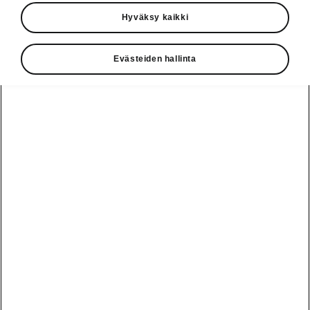
• Net restraint system
Hyväksy kaikki
• Cable bag
• Variable boot floor with storage space
Evästeiden hallinta
under the floor
• Additional cargo element
• Storage box for rear passengers
• Button-operated folding of rear backrest
from the boot
Vaihde
010 436 2000
Kysymykset ja palaute