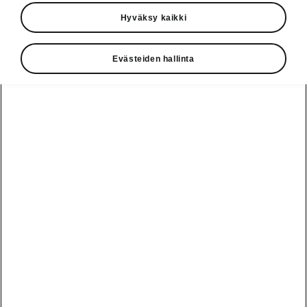
85
Hyväksy kaikki
SportLine
Evästeiden hallinta
Vaihteisto
1-vaihteinen
Polttoainetyyppi
Sähkö
Suurin vääntö
545
Nm
Moottorin teho
210
kW
Huippunopeus
180
km/h
Kiihtyvyys
7