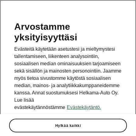
Arvostamme
yksityisyyttäsi
Tämä sivu on pääsivun alasivu. Napsauta painiketta
päästäksesi takaisin pääsivulle.
Evästeitä käytetään asetustesi ja mieltymystesi
tallentamiseen, liikenteen analysointiin,
Takaisin pääsivulle
sosiaalisen median ominaisuuksien tarjoamiseen
sekä sisällön ja mainosten personointiin. Jaamme
myös tietoa sivustomme käytöstä sosiaalisen
median, mainos- ja analytiikkakumppaneidemme
kanssa. Annat suostumuksesi Helkama-Auto Oy.
Moottoreiden vertailu
Lue lisää
Enyaq Coupé SportLine
evästekäytännöstämme
Evästekäytäntö.
Vaihteisto - ↑
Hylkää kaikki