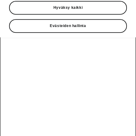
1-vaihteinen 4x4 250 kW
Hyväksy kaikki
1
RS
58 440,00 €
Evästeiden hallinta
Download in PDF
Kutista kaikki
1
Hinta saattaa sisältää lisävarusteita, tarkasta voimassa oleva hinnasto
skoda.fi/hinnat
Vaihde
010 436 2000