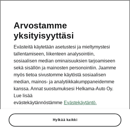
Arvostamme
yksityisyyttäsi
This page is a supplementary page of the opening page.
Click the button to get back.
Evästeitä käytetään asetustesi ja mieltymystesi
tallentamiseen, liikenteen analysointiin,
Get back to the opening page.
sosiaalisen median ominaisuuksien tarjoamiseen
sekä sisällön ja mainosten personointiin. Jaamme
myös tietoa sivustomme käytöstä sosiaalisen
median, mainos- ja analytiikkakumppaneidemme
kanssa. Annat suostumuksesi Helkama-Auto Oy.
Best value for money
Lue lisää
Enyaq Coupé RS price list
evästekäytännöstämme
Evästekäytäntö.
Kaikki moottorit
Hylkää kaikki