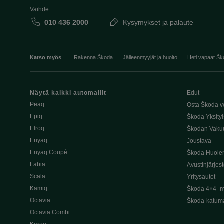
Vaihde
010 436 2000
Kysymykset ja palaute
Katso myös
Rakenna Škoda
Jälleenmyyjät ja huolto
Heti vapaat Šk
Näytä kaikki automallit
Edut
Peaq
Osta Škoda v
Epiq
Škoda Yksityi
Elroq
Škodan Vaku
Enyaq
Joustava
Enyaq Coupé
Škoda Huole
Fabia
Avustinjärjes
Scala
Yritysautot
Kamiq
Škoda 4×4 -ma
Octavia
Škoda-katuma
Octavia Combi