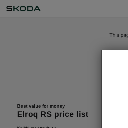
This pa
Best value for money
Elroq RS price list