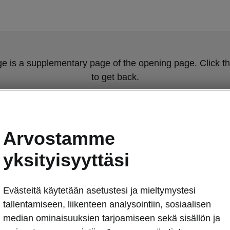
ge is a supplementary page of the opening page. Click th
to get back.
Get back to the opening page.
Arvostamme
yksityisyyttäsi
Evästeitä käytetään asetustesi ja mieltymystesi
tallentamiseen, liikenteen analysointiin, sosiaalisen
median ominaisuuksien tarjoamiseen sekä sisällön ja