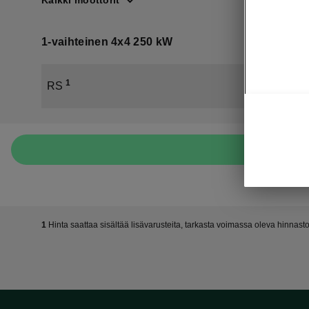
Kaikki moottorit
1-vaihteinen 4x4 250 kW
1
RS
1
Hinta saattaa sisältää lisävarusteita, tarkasta voimassa oleva hinnast