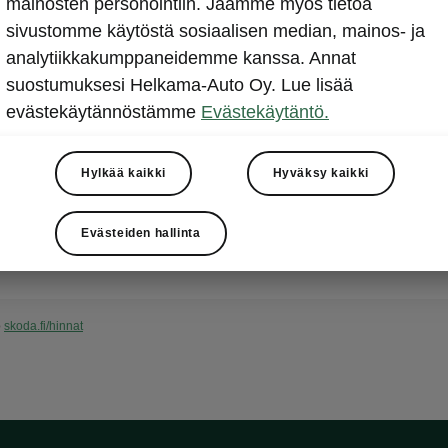
mainosten personointiin. Jaamme myös tietoa
sivustomme käytöstä sosiaalisen median, mainos- ja
analytiikkakumppaneidemme kanssa. Annat
suostumuksesi Helkama-Auto Oy. Lue lisää
evästekäytännöstämme
Evästekäytäntö.
Hylkää kaikki
Hyväksy kaikki
Download in PDF
Evästeiden hallinta
Kutista kaikki
o
skoda.fi/hinnat