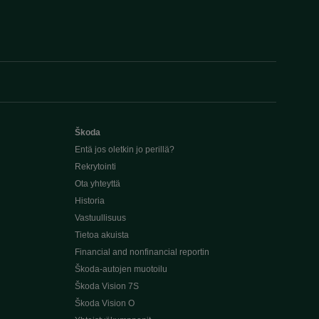
Škoda
Entä jos oletkin jo perillä?
Rekrytointi
Ota yhteyttä
Historia
Vastuullisuus
Tietoa akuista
Financial and nonfinancial reportin
Škoda-autojen muotoilu
Škoda Vision 7S
Škoda Vision O