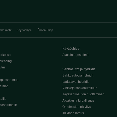
oda-mallit
Käyttöohjeet
Škoda Shop
Käyttöohjeet
erkossa
Avustinjärjestelmät
sleasing
utus
Sähköautot ja hybridit
Sähköautot ja hybridit
npitosopimus
Ladattavat hybridit
telmät
Vinkkejä sähköautoiluun
Täyssähköauton huoltaminen
llit
Ajoakku ja turvallisuus
asturimallit
Ohjelmiston päivitys
Julkinen lataus