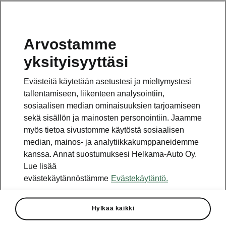
Arvostamme
Vaihde
yksityisyyttäsi
010 436 2000
Evästeitä käytetään asetustesi ja mieltymystesi
Kysymykset ja palaute
tallentamiseen, liikenteen analysointiin,
sosiaalisen median ominaisuuksien tarjoamiseen
sekä sisällön ja mainosten personointiin. Jaamme
myös tietoa sivustomme käytöstä sosiaalisen
median, mainos- ja analytiikkakumppaneidemme
kanssa. Annat suostumuksesi Helkama-Auto Oy.
Katso myös
Lue lisää
Rakenna Škoda
evästekäytännöstämme
Evästekäytäntö.
Jälleenmyyjät ja huolto
Hylkää kaikki
Heti vapaat Škoda-mallit