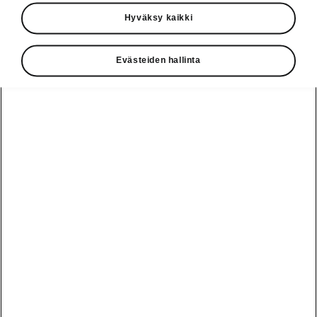
Käyttöohjeet
Hyväksy kaikki
Škoda Shop
Evästeiden hallinta
Edut
Käyttöohjeet
Osta Škoda
Avustinjärjestelmät
Näytä
Škoda
verkossa
kaikki
automallit
Entä jos oletkin
Škoda
jo perillä?
Yksityisleasing
Sähköautot ja
Peaq
hybridit
Rekrytointi
Škodan
Epiq
Vakuutus
Sähköautot ja
Ota yhteyttä
hybridit
Elroq
Joustava
Historia
Ladattavat
Enyaq
Škoda
hybridit
Huolenpitosopimus
Vastuullisuus
Enyaq Coupé
Vinkkejä
Avustinjärjestelmät
Tietoa akuista