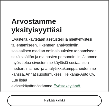
Arvostamme
Vaihde
yksityisyyttäsi
010 436 2000
Evästeitä käytetään asetustesi ja mieltymystesi
Kysymykset ja palaute
tallentamiseen, liikenteen analysointiin,
sosiaalisen median ominaisuuksien tarjoamiseen
sekä sisällön ja mainosten personointiin. Jaamme
myös tietoa sivustomme käytöstä sosiaalisen
median, mainos- ja analytiikkakumppaneidemme
kanssa. Annat suostumuksesi Helkama-Auto Oy.
Katso myös
Lue lisää
Rakenna Škoda
evästekäytännöstämme
Evästekäytäntö.
Jälleenmyyjät ja huolto
Hylkää kaikki
Heti vapaat Škoda-mallit