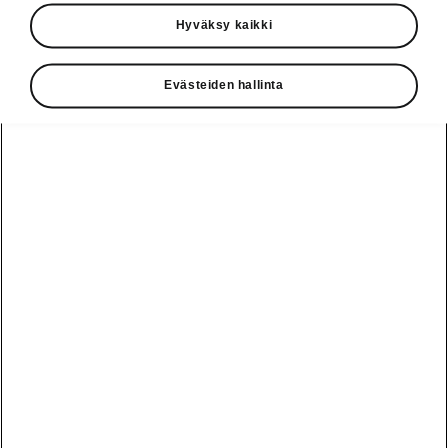
Käyttöohjeet
Hyväksy kaikki
Škoda Shop
Evästeiden hallinta
Edut
Käyttöohjeet
Osta Škoda
Avustinjärjestelmät
Näytä
Škoda
verkossa
kaikki
automallit
Entä jos oletkin
Škoda
jo perillä?
Yksityisleasing
Sähköautot ja
Peaq
hybridit
Rekrytointi
Škodan
Epiq
Vakuutus
Sähköautot ja
Ota yhteyttä
hybridit
Elroq
Joustava
Historia
Ladattavat
Enyaq
Škoda
hybridit
Huolenpitosopimus
Vastuullisuus
Enyaq Coupé
Vinkkejä
Avustinjärjestelmät
Tietoa akuista