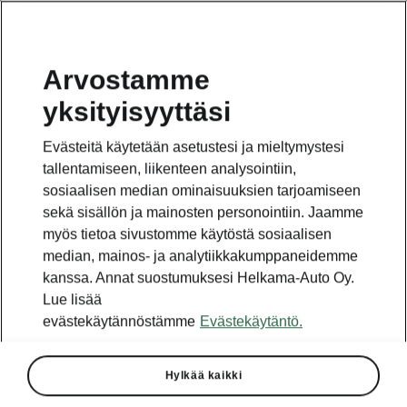
Arvostamme
yksityisyyttäsi
Tämä sivu on pääsivun alasivu. Napsauta painiketta
päästäksesi takaisin.
Evästeitä käytetään asetustesi ja mieltymystesi
tallentamiseen, liikenteen analysointiin,
Takaisin pääsivulle
sosiaalisen median ominaisuuksien tarjoamiseen
sekä sisällön ja mainosten personointiin. Jaamme
myös tietoa sivustomme käytöstä sosiaalisen
median, mainos- ja analytiikkakumppaneidemme
kanssa. Annat suostumuksesi Helkama-Auto Oy.
Lue lisää
evästekäytännöstämme
Evästekäytäntö.
Hylkää kaikki