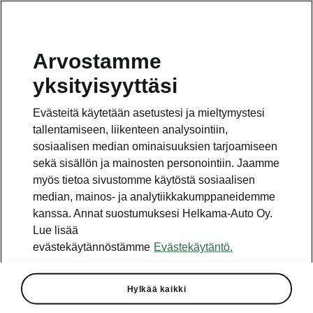
Arvostamme
yksityisyyttäsi
Evästeitä käytetään asetustesi ja mieltymystesi
tallentamiseen, liikenteen analysointiin,
sosiaalisen median ominaisuuksien tarjoamiseen
sekä sisällön ja mainosten personointiin. Jaamme
myös tietoa sivustomme käytöstä sosiaalisen
median, mainos- ja analytiikkakumppaneidemme
kanssa. Annat suostumuksesi Helkama-Auto Oy.
Lue lisää
evästekäytännöstämme
Evästekäytäntö.
Uusi Škoda Kodiaq on
esitelty – katso video ja lue
lisää!
Hylkää kaikki