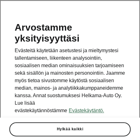
Arvostamme
yksityisyyttäsi
Evästeitä käytetään asetustesi ja mieltymystesi
tallentamiseen, liikenteen analysointiin,
sosiaalisen median ominaisuuksien tarjoamiseen
sekä sisällön ja mainosten personointiin. Jaamme
myös tietoa sivustomme käytöstä sosiaalisen
median, mainos- ja analytiikkakumppaneidemme
kanssa. Annat suostumuksesi Helkama-Auto Oy.
Lue lisää
evästekäytännöstämme
Evästekäytäntö.
Uusi Škoda Fabia RS Rally2
– voittajaksi syntynyt
Hylkää kaikki
2022-06-22T09:24:07.563+00:00