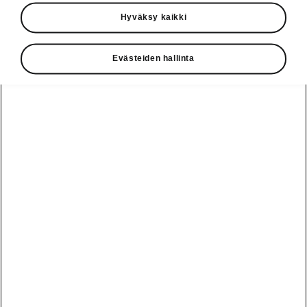
Hyväksy kaikki
Moottori-lehti oli mukana, kun ŠKODA
Motorsport esitteli jo kolmannen sukupolven
FABIA R5 -ralliauton. ”Ei ole epäilystäkään,
Evästeiden hallinta
etteikö ŠKODA osaa rallibisnestä”, toimittaja
Miika Wuorela kirjoittaa.
Kansainvälinen lehdistötilaisuus
järjestettiin Tšekin Mladá
Boleslavissa kesäkuussa.
Tallipäällikkö Michal Hrabánek kertoi
projektin olleen tällä kertaa
tavallistakin haastavampi
koronapandemian ja Ukrainan sodan
tuoman komponenttipulan takia.