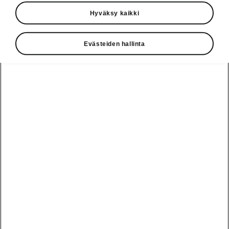
Hyväksy kaikki
Sveitsin Zürichissä viime viikolla jääkiekon
maailmanmestaruuskilpailujen yhteydessä
ensiesitellyn täyssähköisen Škoda Epiqin
Evästeiden hallinta
hinnat on julkaistu. Suosittuun crossover-
katumaastureiden kokoluokkaan sijoittuva Epiq
on nyt edullisin Škoda-sähköauto: uutuusmallin
alkaen-hinta Suomessa on 27 890 euroa.
Houkuttelevat Launch Edition -mallit loistavat
kattavalla varustelullaan. Ensimmäiset Epiq-
mallit saapuvat Suomeen jo syksyllä.
Lue lisä Škoda Magazinesta
Vaihde
010 436 2000