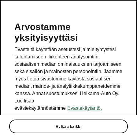
Arvostamme
yksityisyyttäsi
Evästeitä käytetään asetustesi ja mieltymystesi
tallentamiseen, liikenteen analysointiin,
sosiaalisen median ominaisuuksien tarjoamiseen
sekä sisällön ja mainosten personointiin. Jaamme
myös tietoa sivustomme käytöstä sosiaalisen
median, mainos- ja analytiikkakumppaneidemme
kanssa. Annat suostumuksesi Helkama-Auto Oy.
Lue lisää
evästekäytännöstämme
Evästekäytäntö.
Täyssähköisen Škoda Epiq -
mallin hinnat on julkaistu
Hylkää kaikki
2026-05-25T09:09:40.211+00:00