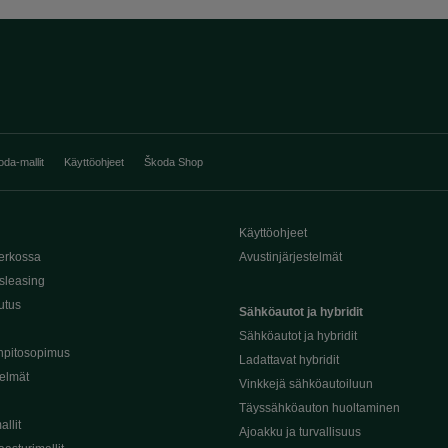
oda-mallit
Käyttöohjeet
Škoda Shop
Käyttöohjeet
erkossa
Avustinjärjestelmät
sleasing
utus
Sähköautot ja hybridit
Sähköautot ja hybridit
npitosopimus
Ladattavat hybridit
telmät
Vinkkejä sähköautoiluun
Täyssähköauton huoltaminen
llit
Ajoakku ja turvallisuus