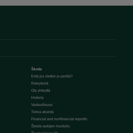
Škoda
Entä jos oletkin jo perillä?
Rekrytointi
Ota yhteyttä
Historia
Vastuullisuus
Tietoa akuista
Financial and nonfinancial reportin
Škoda-autojen muotoilu