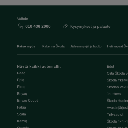
Vaihde
010 436 2000
Kysymykset ja palaute
Katso myös
Rakenna Škoda
Jälleenmyyjät ja huolto
Heti vapaat Šk
Näytä kaikki automallit
Edut
Peaq
Osta Škoda v
Epiq
Škoda Yksityi
Elroq
Škodan Vaku
Enyaq
Joustava
Enyaq Coupé
Škoda Huole
Fabia
Avustinjärjes
Scala
Yritysautot
Kamiq
Škoda 4×4 -ma