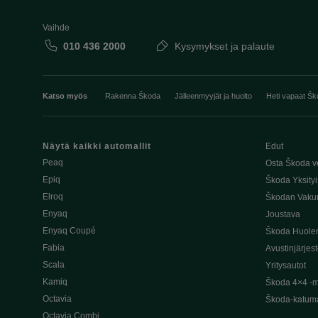
Vaihde
010 436 2000
Kysymykset ja palaute
Katso myös
Rakenna Škoda
Jälleenmyyjät ja huolto
Heti vapaat Šk
Näytä kaikki automallit
Edut
Peaq
Osta Škoda v
Epiq
Škoda Yksityi
Elroq
Škodan Vaku
Enyaq
Joustava
Enyaq Coupé
Škoda Huole
Fabia
Avustinjärjes
Scala
Yritysautot
Kamiq
Škoda 4×4 -ma
Octavia
Škoda-katuma
Octavia Combi