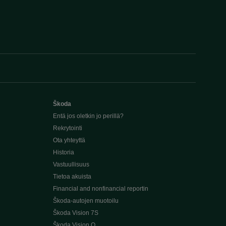
Škoda
Entä jos oletkin jo perillä?
Rekrytointi
Ota yhteyttä
Historia
Vastuullisuus
Tietoa akuista
Financial and nonfinancial reportin
Škoda-autojen muotoilu
Škoda Vision 7S
Škoda Vision O