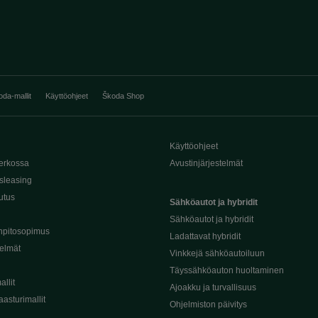
oda-mallit
Käyttöohjeet
Škoda Shop
Käyttöohjeet
erkossa
Avustinjärjestelmät
sleasing
utus
Sähköautot ja hybridit
Sähköautot ja hybridit
npitosopimus
Ladattavat hybridit
telmät
Vinkkejä sähköautoiluun
Täyssähköauton huoltaminen
llit
Ajoakku ja turvallisuus
asturimallit
Ohjelmiston päivitys