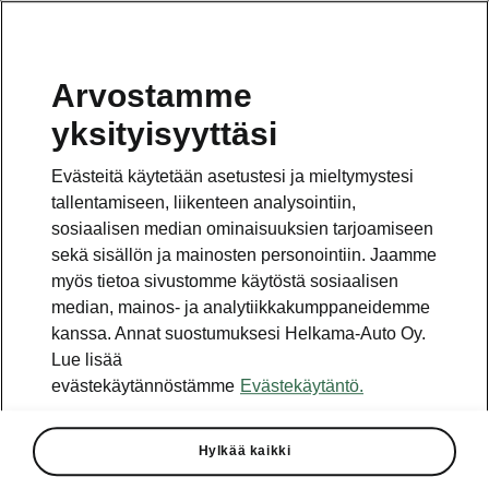
Arvostamme
yksityisyyttäsi
Evästeitä käytetään asetustesi ja mieltymystesi
tallentamiseen, liikenteen analysointiin,
sosiaalisen median ominaisuuksien tarjoamiseen
sekä sisällön ja mainosten personointiin. Jaamme
myös tietoa sivustomme käytöstä sosiaalisen
median, mainos- ja analytiikkakumppaneidemme
kanssa. Annat suostumuksesi Helkama-Auto Oy.
Lue lisää
evästekäytännöstämme
Evästekäytäntö.
Škoda on 2024 Jääkiekon
U18 MM-kisojen
pääyhteistyökumppani
Hylkää kaikki