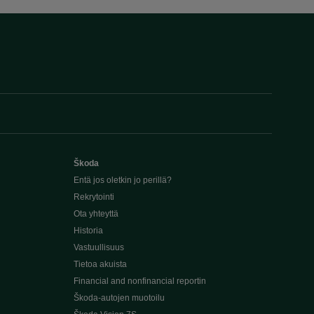
Škoda
Entä jos oletkin jo perillä?
Rekrytointi
Ota yhteyttä
Historia
Vastuullisuus
Tietoa akuista
Financial and nonfinancial reportin
Škoda-autojen muotoilu