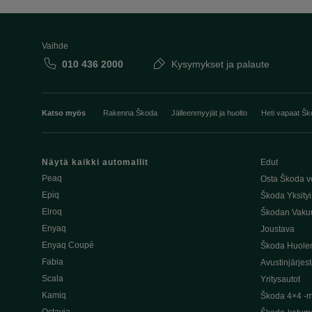
Vaihde
010 436 2000
Kysymykset ja palaute
Katso myös
Rakenna Škoda
Jälleenmyyjät ja huolto
Heti vapaat Šk
Näytä kaikki automallit
Edut
Peaq
Osta Škoda v
Epiq
Škoda Yksityi
Elroq
Škodan Vaku
Enyaq
Joustava
Enyaq Coupé
Škoda Huole
Fabia
Avustinjärjes
Scala
Yritysautot
Kamiq
Škoda 4×4 -ma