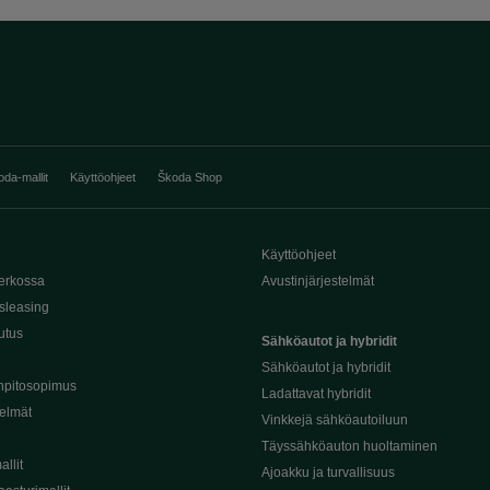
oda-mallit
Käyttöohjeet
Škoda Shop
Käyttöohjeet
erkossa
Avustinjärjestelmät
sleasing
utus
Sähköautot ja hybridit
Sähköautot ja hybridit
npitosopimus
Ladattavat hybridit
telmät
Vinkkejä sähköautoiluun
Täyssähköauton huoltaminen
llit
Ajoakku ja turvallisuus