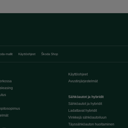
oda-mallit
Käyttöohjeet
Škoda Shop
Käyttöohjeet
erkossa
Avustinjärjestelmät
sleasing
utus
Sähköautot ja hybridit
Sähköautot ja hybridit
npitosopimus
Ladattavat hybridit
telmät
Vinkkejä sähköautoiluun
Täyssähköauton huoltaminen