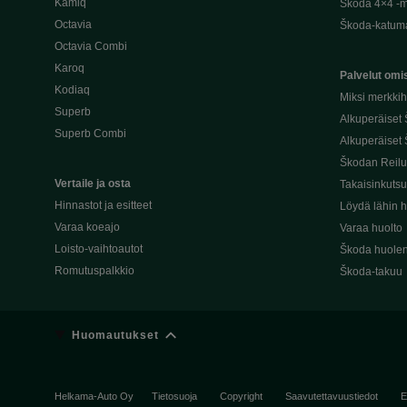
Kamiq
Škoda 4×4 -ma
Octavia
Škoda-katuma
Octavia Combi
Karoq
Palvelut omis
Kodiaq
Miksi merkki
Superb
Alkuperäiset
Superb Combi
Alkuperäiset 
Škodan Reilu
Vertaile ja osta
Takaisinkuts
Hinnastot ja esitteet
Löydä lähin h
Varaa koeajo
Varaa huolto
Loisto-vaihtoautot
Škoda huolen
Romutuspalkkio
Škoda-takuu
Huomautukset
Helkama-Auto Oy
Tietosuoja
Copyright
Saavutettavuustiedot
E