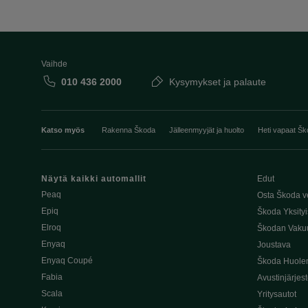
Vaihde
010 436 2000
Kysymykset ja palaute
Katso myös
Rakenna Škoda
Jälleenmyyjät ja huolto
Heti vapaat Šk
Näytä kaikki automallit
Edut
Peaq
Osta Škoda v
Epiq
Škoda Yksityi
Elroq
Škodan Vaku
Enyaq
Joustava
Enyaq Coupé
Škoda Huole
Fabia
Avustinjärjes
Scala
Yritysautot