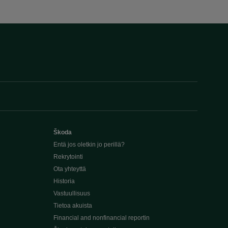
Škoda
Entä jos oletkin jo perillä?
Rekrytointi
Ota yhteyttä
Historia
Vastuullisuus
Tietoa akuista
Financial and nonfinancial reportin