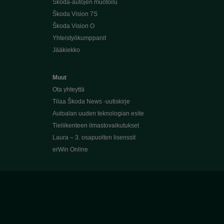
Škoda-autojen muotoilu
Škoda Vision 7S
Škoda Vision O
Yhteistyökumppanit
Jääkiekko
Muut
Ota yhteyttä
Tilaa Škoda News -uutiskirje
Autoalan uuden teknologian esite
Tieliikenteen ilmastovaikutukset
Laura – 3. osapuolten lisenssit
erWin Online