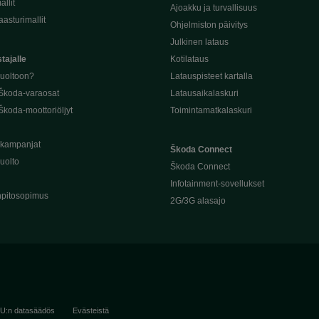
llit
Ajoakku ja turvallisuus
asturimallit
Ohjelmiston päivitys
Julkinen lataus
tajalle
Kotilataus
huoltoon?
Latauspisteet kartalla
 Škoda-varaosat
Latausaikalaskuri
Škoda-moottoriöljyt
Toimintamatkalaskuri
ukampanjat
Škoda Connect
uolto
Škoda Connect
Infotainment-sovellukset
pitosopimus
2G/3G alasajo
U:n datasäädös
Evästeistä