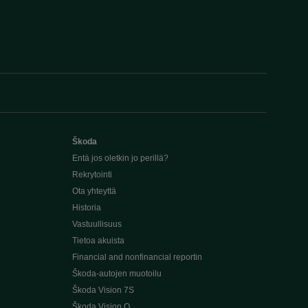
Škoda
Entä jos oletkin jo perillä?
Rekrytointi
Ota yhteyttä
Historia
Vastuullisuus
Tietoa akuista
Financial and nonfinancial reportin
Škoda-autojen muotoilu
Škoda Vision 7S
Škoda Vision O