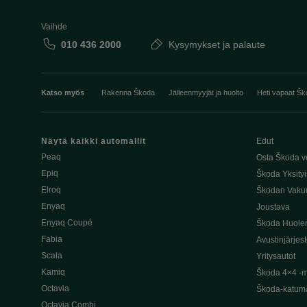
Vaihde
010 436 2000
Kysymykset ja palaute
Katso myös
Rakenna Škoda
Jälleenmyyjät ja huolto
Heti vapaat Šk
Näytä kaikki automallit
Edut
Peaq
Osta Škoda v
Epiq
Škoda Yksityi
Elroq
Škodan Vaku
Enyaq
Joustava
Enyaq Coupé
Škoda Huole
Fabia
Avustinjärjes
Scala
Yritysautot
Kamiq
Škoda 4×4 -ma
Octavia
Škoda-katuma
Octavia Combi