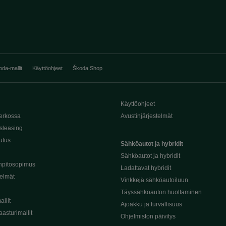
oda-mallit
Käyttöohjeet
Škoda Shop
Käyttöohjeet
erkossa
Avustinjärjestelmät
sleasing
utus
Sähköautot ja hybridit
Sähköautot ja hybridit
npitosopimus
Ladattavat hybridit
telmät
Vinkkejä sähköautoiluun
Täyssähköauton huoltaminen
llit
Ajoakku ja turvallisuus
asturimallit
Ohjelmiston päivitys