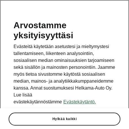
Arvostamme
yksityisyyttäsi
Evästeitä käytetään asetustesi ja mieltymystesi
tallentamiseen, liikenteen analysointiin,
sosiaalisen median ominaisuuksien tarjoamiseen
sekä sisällön ja mainosten personointiin. Jaamme
myös tietoa sivustomme käytöstä sosiaalisen
median, mainos- ja analytiikkakumppaneidemme
kanssa. Annat suostumuksesi Helkama-Auto Oy.
Lue lisää
evästekäytännöstämme
Evästekäytäntö.
Škoda Kodiaqin ja Superbin
ääriolosuhdetestit suoritettu
Hylkää kaikki
2023-09-19T08:45:02.343+00:00