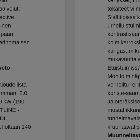
iin
kehykset, tu
alvelut:
tokaiteet vii
active
Sisätiloissa k
i-nen
urheiluistuim
apaan
kontrastisau
 erinomaisen
kolmikerroks
kangas, mikä 
mukavuutta e
veto
Etuistuimissa
Monitoiminäp
loudellista
verhoiltu rei'
aimman, 2.0
koriste-saum
40 kW (190
Jaloteräksise
TLINE -
mustat ikkun
DI -
tunnelmavala
eholtaan 140
kruunaavat si
n
Muunneltava 