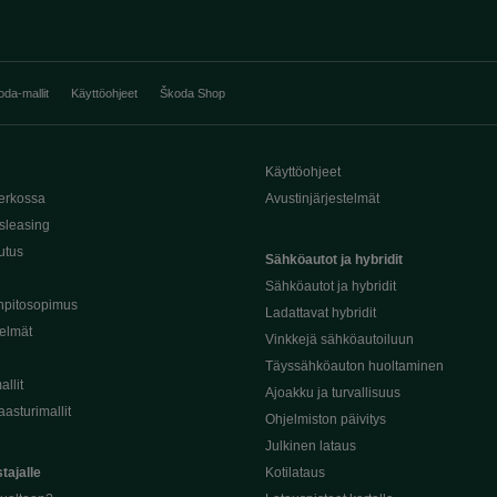
oda-mallit
Käyttöohjeet
Škoda Shop
Käyttöohjeet
erkossa
Avustinjärjestelmät
sleasing
utus
Sähköautot ja hybridit
Sähköautot ja hybridit
npitosopimus
Ladattavat hybridit
telmät
Vinkkejä sähköautoiluun
Täyssähköauton huoltaminen
llit
Ajoakku ja turvallisuus
asturimallit
Ohjelmiston päivitys
Julkinen lataus
tajalle
Kotilataus