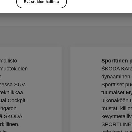
Evästeiden hallinta
n tehokkain (140 kW / 190 hv) bensiinimoottori.
allisto
Sporttinen p
 muotokielen
ŠKODA KARO
n
dynaaminen l
isessa SUV-
Sporttiset pu
 tekniikkaa
tuumaiset My
ual Cockpit -
ulkonäköön ur
langaton
mustat, kiill
ssä ŠKODA
kevytmetalli
illinen.
SPORTLINE-te