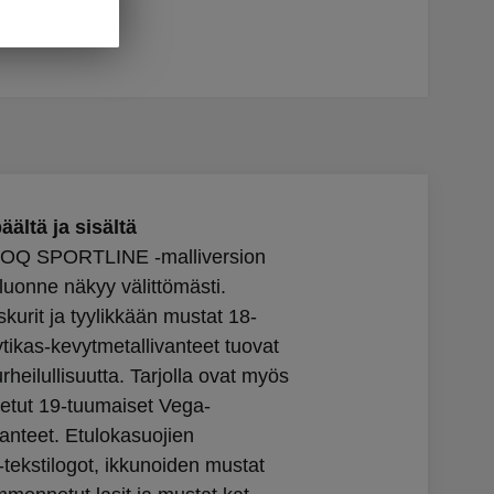
äältä ja sisältä
Q SPORTLINE -malliversion
uonne näkyy välittömästi.
skurit ja tyylikkään mustat 18-
tikas-kevytmetallivanteet tuovat
heilullisuutta. Tarjolla ovat myös
otetut 19-tuumaiset Vega-
vanteet. Etulokasuojien
kstilogot, ikkunoiden mustat