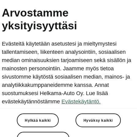
ŠKODA KAROQ SPORTLIN
Arvostamme
Pariisin autonäyttelyssä
yksityisyyttäsi
2018-08-02T08:33:19.898+00:00
Evästeitä käytetään asetustesi ja mieltymystesi
ŠKODA KAROQ SPORTLINE
tallentamiseen, liikenteen analysointiin, sosiaalisen
median ominaisuuksien tarjoamiseen sekä sisällön ja
mainosten personointiin. Jaamme myös tietoa
sivustomme käytöstä sosiaalisen median, mainos- ja
analytiikkakumppaneidemme kanssa. Annat
suostumuksesi Helkama-Auto Oy. Lue lisää
leslav 2. elokuuta 2018. ŠKODA esittelee Pariisin
evästekäytännöstämme
Evästekäytäntö.
telyssä lokakuussa 2018 uuden, urheilullisen KARO
E -mallin, joka on KAROQ-malliston jo toinen uusi 
Hylkää kaikki
Hyväksy kaikki
ksynä. Mallinimeä vastaten ŠKODA KAROQ Sportline
ksi on tarjolla ainoastaan Sportlineen saatavilla olev