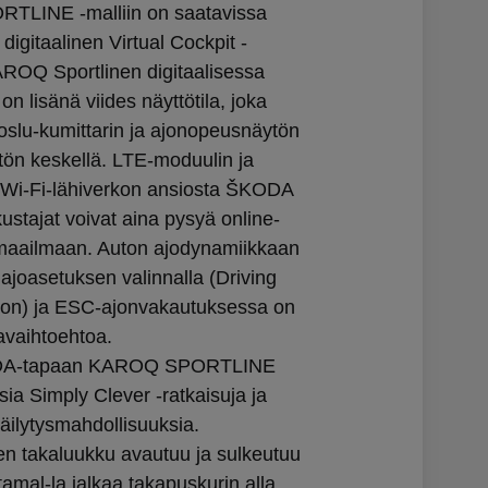
LINE -malliin on saatavissa
igitaalinen Virtual Cockpit -
KAROQ Sportlinen digitaalisessa
 on lisänä viides näyttötila, joka
roslu-kumittarin ja ajonopeusnäytön
ytön keskellä. LTE-moduulin ja
 Wi-Fi-lähiverkon ansiosta ŠKODA
ustajat voivat aina pysyä online-
maailmaan. Auton ajodynamiikkaan
 ajoasetuksen valinnalla (Driving
ion) ja ESC-ajonvakautuksessa on
avaihtoehtoa.
DA-tapaan KAROQ SPORTLINE
isia Simply Clever -ratkaisuja ja
äilytysmahdollisuuksia.
n takaluukku avautuu ja sulkeutuu
amal-la jalkaa takapuskurin alla