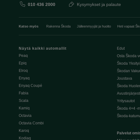
010 436 2000
Kysymykset ja palaute
Katso myös
Rakenna Škoda
Jälleenmyyjät ja huolto
Heti vapaat Šk
Näytä kaikki automallit
Edut
Peaq
Osta Škoda v
Epiq
Škoda Yksityi
Elroq
Škodan Vaku
Enyaq
Joustava
Enyaq Coupé
Škoda Huole
Fabia
Avustinjärjes
Scala
Yritysautot
Kamiq
Škoda 4×4 -ma
Octavia
Škoda-katuma
Octavia Combi
Karoq
Palvelut omis
Kodiaq