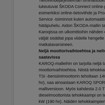
Tietoviihdejärjestelmän ominaisuuks
lukeutuvat ŠKODA Connect online-p
esimerkiksi online-tietoviihde ja Pro
Service -toiminnot kuten automaatt
hätäpuhelu. Aidon ŠKODA-mallin t
Karoqissa on ulkomittoihin nähden
väljät sisätilat jopa viidelle hengelle
matkatavaroineen.
Neljä moottorivaihtoehtoa ja neli
saatavissa
KAROQ-malleihin on tarjolla neljä ta
moottorivaihtoehtoa. Niistä tehokk
TSI -bensiinimoottorin teholtaan 1
hv), saa ainoastaan KAROQ SPOR
malliversioon. Myös kahdesta 2.0 T
dieselmoottorista tehokkaampi on t
kW (190 hv). Näiden tehokkaimpie