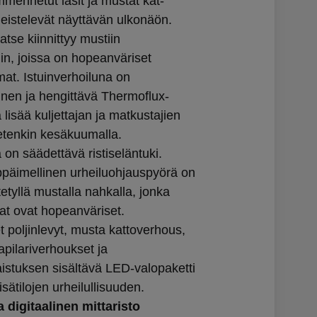
mmennetut lasit ja mustat kat-
meistelevät näyttävän ulkonäön.
atse kiinnittyy mustiin
iin, joissa on hopeanväriset
mat. Istuinverhoiluna on
inen ja hengittävä Thermoflux-
lisää kuljettajan ja matkustajien
tenkin kesäkuumalla.
 on säädettävä ristiseläntuki.
päimellinen urheiluohjauspyörä on
itetyllä mustalla nahkalla, jonka
at ovat hopeanväriset.
t poljinlevyt, musta kattoverhous,
apilariverhoukset ja
istuksen sisältävä LED-valopaketti
sätilojen urheilullisuuden.
digitaalinen mittaristo