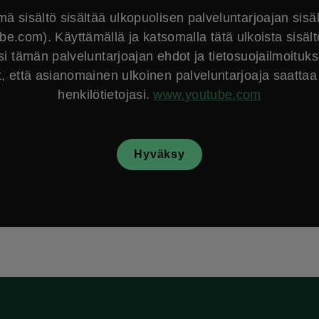
ä sisältö sisältää ulkopuolisen palveluntarjoajan sisä
e.com). Käyttämällä ja katsomalla tätä ulkoista sisält
si tämän palveluntarjoajan ehdot ja tietosuojailmoituk
, että asianomainen ulkoinen palveluntarjoaja saattaa 
henkilötietojasi.
www.youtube.com
Hyväksy