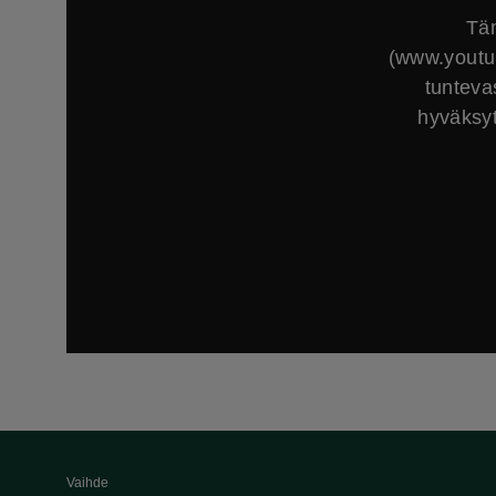
Täm
(www.youtub
tunteva
hyväksyt
Vaihde