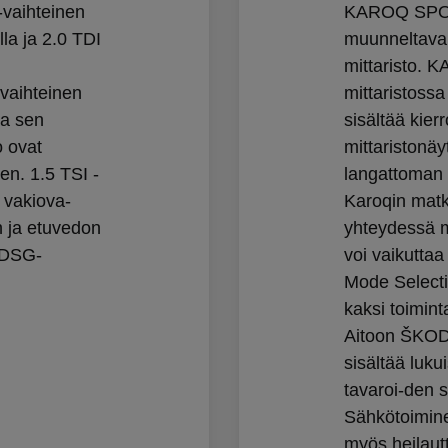
-vaihteinen
KAROQ SPORT
la ja 2.0 TDI
muunneltava d
mittaristo. 
vaihteinen
mittaristossa
ja sen
sisältää kier
o ovat
mittaristonä
en. 1.5 TSI -
langattoman
 vakiova-
Karoqin matk
n ja etuvedon
yhteydessä 
n DSG-
voi vaikuttaa
Mode Select
kaksi toimint
Aitoon ŠKO
sisältää luku
tavaroi-den s
Sähkötoimine
myös heilautt