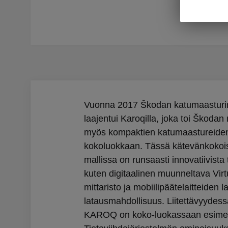
mallisto
Vuonna 2017 Škodan katumaasturim
laajentui Karoqilla, joka toi Škodan
myös kompaktien katumaastureide
kokoluokkaan. Tässä kätevänkoko
mallissa on runsaasti innovatiivista
kuten digitaalinen muunneltava Virt
mittaristo ja mobiilipäätelaitteiden 
latausmahdollisuus. Liitettävyyde
KAROQ on koko-luokassaan esimerk