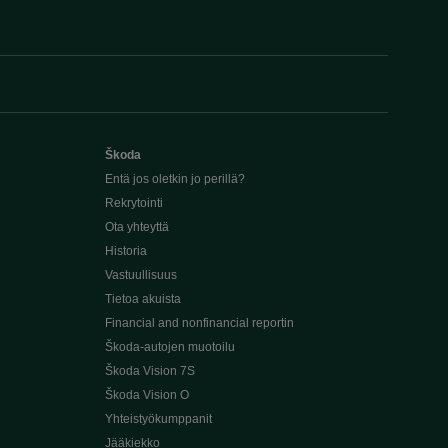
Škoda
Entä jos oletkin jo perillä?
Rekrytointi
Ota yhteyttä
Historia
Vastuullisuus
Tietoa akuista
Financial and nonfinancial reportin
Škoda-autojen muotoilu
Škoda Vision 7S
Škoda Vision O
Yhteistyökumppanit
Jääkiekko