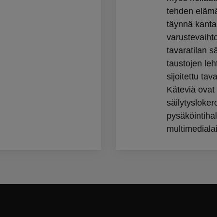
tehden elämä
täynnä kant
varustevaiht
tavaratilan s
taustojen leh
sijoitettu ta
Käteviä ovat 
säilytyslokero
pysäköintihal
multimedialai