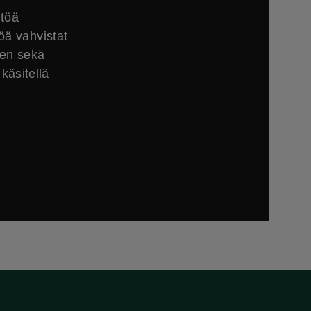
ltöä
öä vahvistat
sen sekä
käsitellä