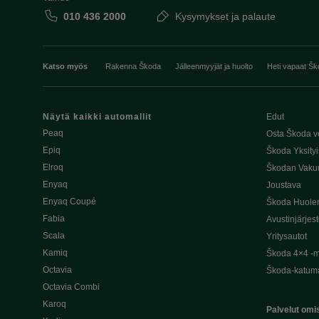
010 436 2000
Kysymykset ja palaute
Katso myös
Rakenna Škoda
Jälleenmyyjät ja huolto
Heti vapaat Šk
Näytä kaikki automallit
Edut
Peaq
Osta Škoda v
Epiq
Škoda Yksityi
Elroq
Škodan Vaku
Enyaq
Joustava
Enyaq Coupé
Škoda Huole
Fabia
Avustinjärjes
Scala
Yritysautot
Kamiq
Škoda 4×4 -ma
Octavia
Škoda-katuma
Octavia Combi
Karoq
Palvelut omis