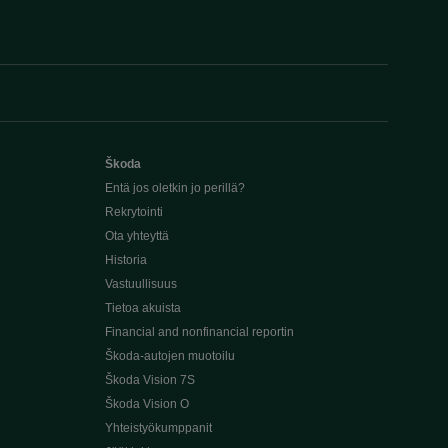
Škoda
Entä jos oletkin jo perillä?
Rekrytointi
Ota yhteyttä
Historia
Vastuullisuus
Tietoa akuista
Financial and nonfinancial reportin
Škoda-autojen muotoilu
Škoda Vision 7S
Škoda Vision O
Yhteistyökumppanit