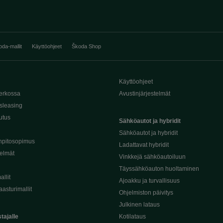
oda-mallit
Käyttöohjeet
Škoda Shop
Käyttöohjeet
erkossa
Avustinjärjestelmät
sleasing
utus
Sähköautot ja hybridit
Sähköautot ja hybridit
npitosopimus
Ladattavat hybridit
telmät
Vinkkejä sähköautoiluun
Täyssähköauton huoltaminen
llit
Ajoakku ja turvallisuus
asturimallit
Ohjelmiston päivitys
Julkinen lataus
tajalle
Kotilataus