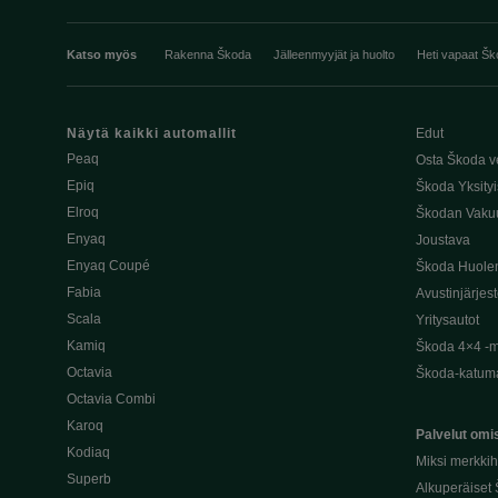
Katso myös
Rakenna Škoda
Jälleenmyyjät ja huolto
Heti vapaat Šk
Näytä kaikki automallit
Edut
Peaq
Osta Škoda v
Epiq
Škoda Yksityi
Elroq
Škodan Vaku
Enyaq
Joustava
Enyaq Coupé
Škoda Huole
Fabia
Avustinjärjes
Scala
Yritysautot
Kamiq
Škoda 4×4 -ma
Octavia
Škoda-katuma
Octavia Combi
Karoq
Palvelut omis
Kodiaq
Miksi merkki
Superb
Alkuperäiset