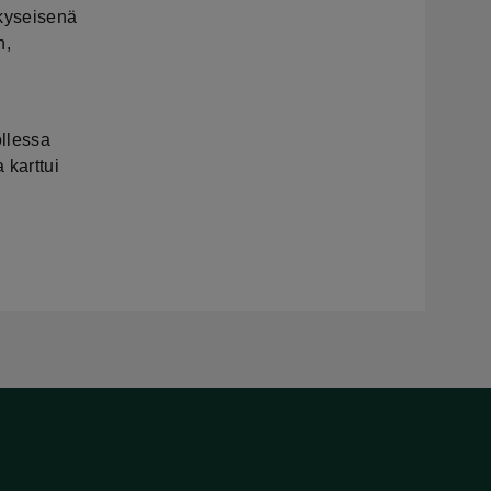
 kyseisenä
n,
llessa
 karttui