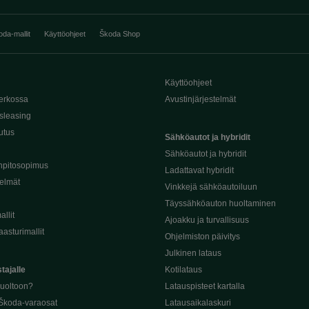
oda-mallit
Käyttöohjeet
Škoda Shop
Käyttöohjeet
erkossa
Avustinjärjestelmät
sleasing
utus
Sähköautot ja hybridit
Sähköautot ja hybridit
npitosopimus
Ladattavat hybridit
telmät
Vinkkejä sähköautoiluun
Täyssähköauton huoltaminen
llit
Ajoakku ja turvallisuus
asturimallit
Ohjelmiston päivitys
Julkinen lataus
tajalle
Kotilataus
huoltoon?
Latauspisteet kartalla
 Škoda-varaosat
Latausaikalaskuri