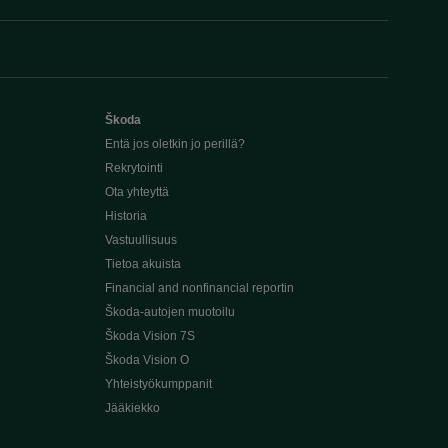
Škoda
Entä jos oletkin jo perillä?
Rekrytointi
Ota yhteyttä
Historia
Vastuullisuus
Tietoa akuista
Financial and nonfinancial reportin
Škoda-autojen muotoilu
Škoda Vision 7S
Škoda Vision O
Yhteistyökumppanit
Jääkiekko