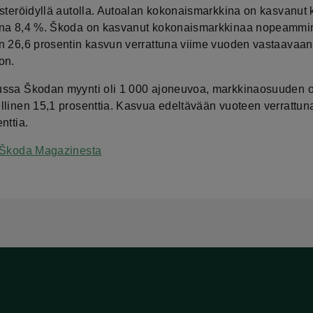
isteröidyllä autolla. Autoalan kokonaismarkkina on kasvanut
na 8,4 %. Škoda on kasvanut kokonaismarkkinaa nopeammi
n 26,6 prosentin kasvun verrattuna viime vuoden vastaavaan
on.
ssa Škodan myynti oli 1 000 ajoneuvoa, markkinaosuuden o
llinen 15,1 prosenttia. Kasvua edeltävään vuoteen verrattuna
nttia.
 Škoda Magazinesta