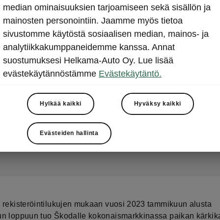
Škoda jälleen vahvasti m
median ominaisuuksien tarjoamiseen sekä sisällön ja
mainosten personointiin. Jaamme myös tietoa
autojen kärjessä 2023
sivustomme käytöstä sosiaalisen median, mainos- ja
analytiikkakumppaneidemme kanssa. Annat
2023-12-01T08:00:21.001+00:00
suostumuksesi Helkama-Auto Oy. Lue lisää
evästekäytännöstämme
Evästekäytäntö.
Škoda oli marraskuussa toiseksi rekisteröidyin autome
saavuttaen ennätyksellisen yli 15 % markkinaosuuden. 
ja yritysautoissa Škoda sijoittui selkeästi näiden kateg
Hylkää kaikki
Hyväksy kaikki
vuoden luvut kertovat Škodalle 26,6 prosentin kasvua v
Evästeiden hallinta
 rekisteröintilukujen mukaan vuosi 2023 tammikuun alusta
n loppuun tuo Škodalle kokonaismarkkinassa paikan kärkik