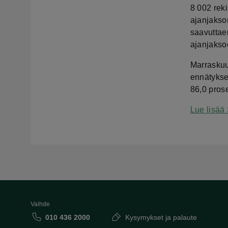
8 002 rek
ajanjakso
saavuttae
ajanjakso
Marraskuu
ennätykse
86,0 prose
Lue lisää
Vaihde
010 436 2000
Kysymykset ja palaute