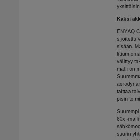
yksittäisin
Kaksi akk
ENYAQ COU
sijoitett
sisään. M
litiumion
välittyy 
malli on 
Suuremmal
aerodynami
taittaa t
pisin toim
Suurempi 
80x -malli
sähkömoot
suurin yht