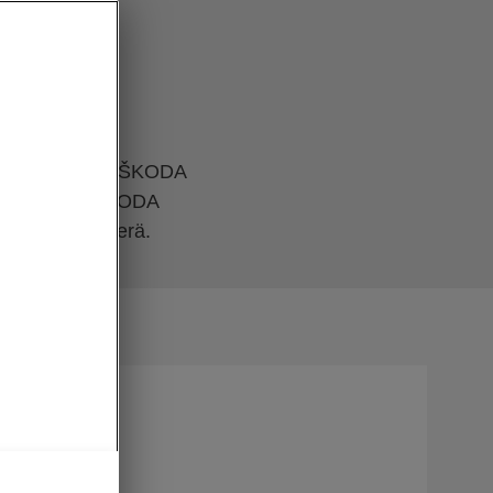
:
sto laajenee. ŠKODA
: neliovisen ŠKODA
ti viettävä perä.
 parempi
akulla
olla on