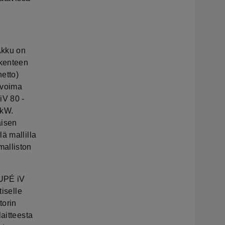
Akku on
akenteen
etto)
 voima
iV 80 -
 kW.
aisen
ä mallilla
malliston
OUPÉ iV
tiselle
torin
aitteesta