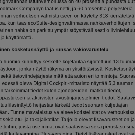
ignvalinnan istuinverhoilussa on 40 prosenttia puhdasta uutt
Woolmark Companyn laatusinetti, ja 60 prosenttia polyesteriä
innan verhouksen valmistukseen on käytetty 318 kierrätetty
oa, kun taas ecoSuite-designvalinnassa nahkaverhoiltujen i
rinen nahka on parkittu ympäristöystävällisesti oliivinlehtiuu
ja käyttämättä.
inen kosketusnäyttö ja runsas vakiovarustelu
a huomio kiinnittyy keskelle kojelautaa sijoitettuun 13-tuum
äyttöön, jonka näyttönäkymä on yksilöitävissä. Kosketusnäyt
sekä tietoviihdejärjestelmää että auton eri toimintoja. Suora
n edessä oleva Digital Cockpit -mittaristo näyttää 5,3 tuuman
n tärkeimmät tiedot kuten ajonopeuden, matkan tiedot,
opastuksen ja aktiivisten avustinjärjestelmien tiedot. Saatav
uulilasinäyttö heijastaa tärkeät tiedot suoraan kuljettajan
ään. Tunnelmavalaistus valaisee koristelistat oviverhouksiss
 sekä etu- ja takajalkatilat. Tarjolla olevat lisävarusteet on ja
tteihin, joista useimmat ovat saatavissa sekä perustasoisin
että kattavampina Plus-versioina. Tietyt lisävarusteet ovat s