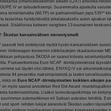
iikkansa (ilmanvastuskerroin alkaen 0,247) ansiosta neliov
PÉ iV on taloudellisempi. Suuremmalla ajoakulla varustet
sena toimintamatka (WLTP) on parhaimmillaan jopa 535** kil
la tasavirtaa hyödyntävällä pikalatauksella auton ajoakun l
easti. Sisätiloissa katseen vangitsee 13-tuumainen keskusnä
: Škodan kansainvälinen menestysmalli
saavutti heti esittelynsä myötä hyvän kansainvälisen suosi
nen Volkswagen-konsernin sähköautojen skaalautuvaan ME
iikkaan pohjautuva ŠKODA on saanut kiitosta asiantuntijoilta
ailta. Puolueettomissa Euro NCAP -törmäystesteissä täyssäh
urimme sai täydet viisi tähteä. ENYAQ iV sai aikuismatkusta
udesta 94 prosenttia maksimipisteistä ja lasten turvallisuude
a, mikä on
Euro NCAP -törmäystestien kaikkien aikojen pa
on myös saanut arvostetun Red Dot Award -muotoilupalkin
sta tuotemuotoilusta. Lisäksi tunnustuspalkintoja on kertyny
suurimman automarkkinan eli Saksan autoalan lehdiltä. Esi
r und sport -lehden lukijat äänestivät Škodan uuden täyssäh
amallin voittoon tuontiautojen kompaktien katumaastureiden 