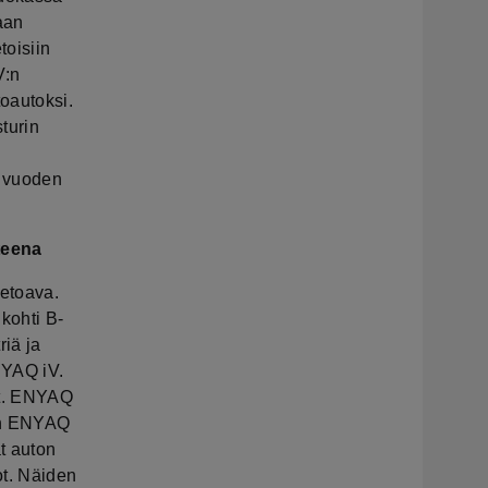
aan
toisiin
V:n
oautoksi.
turin
1
in vuoden
teena
etoava.
kohti B-
iä ja
NYAQ iV.
at. ENYAQ
uin ENYAQ
at auton
ot. Näiden