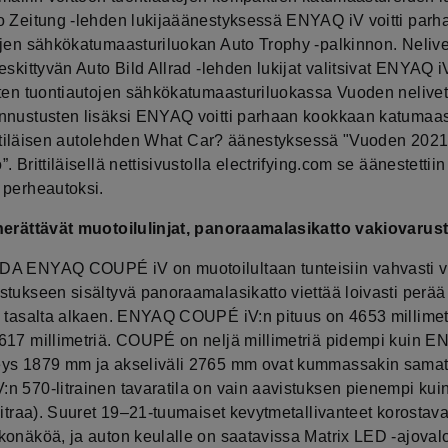
o Zeitung -lehden lukijaäänestyksessä ENYAQ iV voitti parh
ojen sähkökatumaasturiluokan Auto Trophy -palkinnon. Nelive
eskittyvän Auto Bild Allrad -lehden lukijat valitsivat ENYAQ i
sten tuontiautojen sähkökatumaasturiluokassa Vuoden nelivet
nnustusten lisäksi ENYAQ voitti parhaan kookkaan katumaas
brittiläisen autolehden What Car? äänestyksessä "Vuoden 202
. Brittiläisellä nettisivustolla electrifying.com se äänestetti
 perheautoksi.
herättävät muotoilulinjat, panoraamalasikatto vakiovarus
A ENYAQ COUPÉ iV on muotoilultaan tunteisiin vahvasti v
tukseen sisältyvä panoraamalasikatto viettää loivasti perää 
n tasalta alkaen. ENYAQ COUPÉ iV:n pituus on 4653 millimetr
617 millimetriä. COUPÉ on neljä millimetriä pidempi kuin E
eys 1879 mm ja akseliväli 2765 mm ovat kummassakin sam
n 570-litrainen tavaratila on vain aavistuksen pienempi k
litraa). Suuret 19‒21-tuumaiset kevytmetallivanteet korostav
konäköä, ja auton keulalle on saatavissa Matrix LED -ajoval