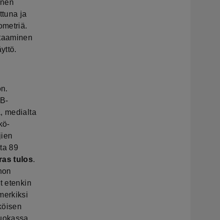
inen
tuna ja
ometriä.
ataaminen
yttö.
on.
B-
, medialta
kö-
jien
sta 89
ras tulos
.
non
t etenkin
merkiksi
köisen
luokassa