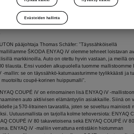
kukokoa ja kolme tehoversiota. ENYAQ COUPÉ iV on saata
 nelivetoisena. Kuten ENYAQ iV:ssä, sisustuksen designv
 perinteiset varustetasokohtaiset sisustusvaihtoehdot. 
Evästeiden hallinta
paan ENYAQ COUPÉ iV on sisältä suuri, ja tavaratilan k
.
TON pääjohtaja Thomas Schäfer: "Täyssähköisellä
amallillamme ŠKODA ENYAQ iV olemme tehneet loistavan a
isillä markkinoilla. Auto on otettu hyvin vastaan, ja meillä on 
00 tilausta. Ensi vuoden alkupuolella tuomme mallistoomm
-mallin: se on täyssähkö-katumaasturimme tyylikkäästi ja tu
i muotoiltu coupé-korinen huippumalli".
YAQ COUPÉ iV on erinomainen lisä ENYAQ iV -mallistoon
naaminen auto aktiivisen elämäntyylin asiakkaille. Siinä on v
viidelle ja 570-litrainen tavaratila, joten se soveltuu mainiosti
ksi. Uutuusmallista on tarjolla kolme tehoversiota: ENYAQ
YAQ COUPÉ iV 80 takavetoisena sekä ENYAQ COUPÉ iV 8
sena. ENYAQ iV -malliin verrattuna entistäkin hiotumman