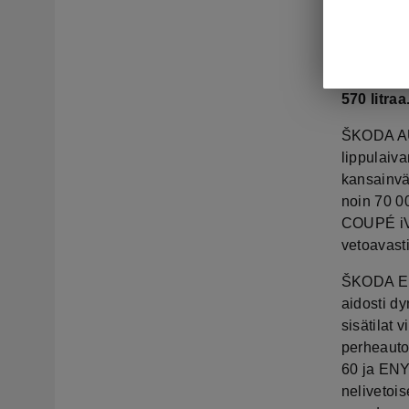
kaksi ak
taka- tai
korvaavat
ŠKODA-ta
570 litraa
ŠKODA AU
lippulaiv
kansainväl
noin 70 0
COUPÉ iV 
vetoavast
ŠKODA EN
aidosti dy
sisätilat 
perheauto
60 ja EN
nelivetoi