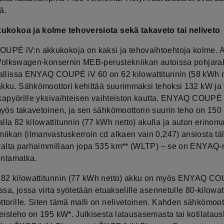
ä.
ukokoa ja kolme tehoversiota sekä takaveto tai neliveto
PÉ iV:n akkukokoja on kaksi ja tehovaihtoehtoja kolme. 
u Volkswagen-konsernin MEB-perustekniikan autoissa pohjar
allissa ENYAQ COUPÉ iV 60 on 62 kilowattitunnin (58 kWh n
iakku. Sähkömoottori kehittää suurimmaksi tehoksi 132 kW ja
takapyörille yksivaihteisen vaihteiston kautta. ENYAQ COUPÉ 
myös takavetoinen, ja sen sähkömoottorin suurin teho on 150
la 82 kilowattitunnin (77 kWh netto) akulla ja auton erinom
ikan (ilmanvastuskerroin cd alkaen vain 0,247) ansiosta täll
aivalta parhaimmillaan jopa 535 km** (WLTP) – se on ENYAQ-
intamatka.
82 kilowattitunnin (77 kWh netto) akku on myös ENYAQ C
ssa, jossa virta syötetään etuakselille asennetulle 80-kilowat
torille. Siten tämä malli on nelivetoinen. Kahden sähkömoot
eisteho on 195 kW*. Julkisesta latausasemasta tai kotilatausl