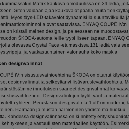
n kummassakin Matrix-kaukovalomoduulissa on 24 lediä, joit
kseen. Siten voidaan ajaa kaukovalot päällä muita tienkäyttä
ättä. Myös täys-LED-takavalot dynaamisilla suuntavilkuilla j
oanimaatiotoiminnolla ovat saatavissa. ENYAQ COUPÉ iV:n
ssa on kristallimainen design, ja palaessaan ne muodostavat
 muodon ŠKODA-automalleille tyypilliseen tapaan. ENYAQ
tarjolla olevassa Crystal Face -etumaskissa 131 lediä valai
pystyripoja, ja vaakasuuntainen valonauha koko maskia.
sen designvalinnat
PÉ iV:n sisustusvaihtoehtoina ŠKODA on ottanut käyttöö
iset designvalinnat ja selkeyttänyt lisävarustevaihtoehtoja. 
äristöstämme innoituksen saaneet designvalinnat korvaava
sustusvaihtoehdot. Designvalintojen tyylit, värit ja materiaal
ovitettu yhteen. Perustason designvalinta ‘Loft’ on moderni, 
einen. Harmaan ja mustan harmoninen yhdistelmä huokuu
tta. Kahdessa designvalinnassa on kiinnitetty erityishuomiot
 kehitykseen ja vastuullisten materiaalien käyttöön. Esimerki