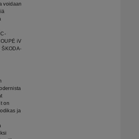
a voidaan
jiä
a
 C-
 COUPÉ iV
see ŠKODA-
n
Modernista
t
it on
kodikas ja
a
ksi