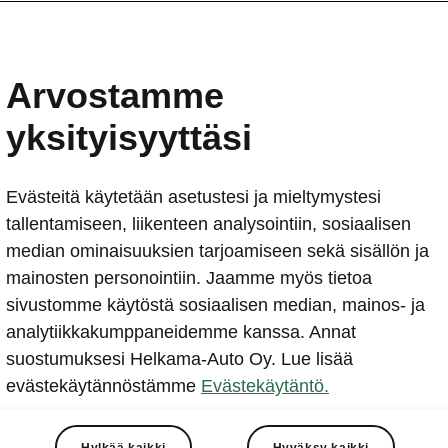
ŠKODA ENYAQ COUPÉ iV
tyylikkäästi sähköllä
Arvostamme
2021-09-05T12:03:19.538+00:00
yksityisyyttäsi
Täyssähköisen ŠKODA ENYAQ iV -katumaasturin malli
AUTO esittelee vahvasti tunteisiin vetoavan korimallin
Evästeitä käytetään asetustesi ja mieltymystesi
ENYAQ COUPÉ iV:n, jonka muotoilua hallitsee tyylikkääs
tallentamiseen, liikenteen analysointiin, sosiaalisen
median ominaisuuksien tarjoamiseen sekä sisällön ja
mainosten personointiin. Jaamme myös tietoa
sivustomme käytöstä sosiaalisen median, mainos- ja
analytiikkakumppaneidemme kanssa. Annat
suostumuksesi Helkama-Auto Oy. Lue lisää
evästekäytännöstämme
Evästekäytäntö.
UPÉ iV:n ilmanvastuskerroin (cd alkaen 0,247) on jopa
AQ iV:ssä. Siten ENYAQ COUPÉ iV yltää suurimmalla ajo
llaan jopa 535 kilometrin toimintamatkaan (WLTP)**. Tarj
Hylkää kaikki
Hyväksy kaikki