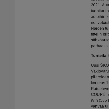
2021. Aut
tuontiaut
autoihin k
nelivetoi
Näiden tu
tittelin 
sähköauto”
parhaaksi
Tunteita 
Uusi ŠKOD
Vakiovarus
pilareide
korkeus 1
Raidelev
COUPÉ iV:
iV:n (585 
vahvaa ul