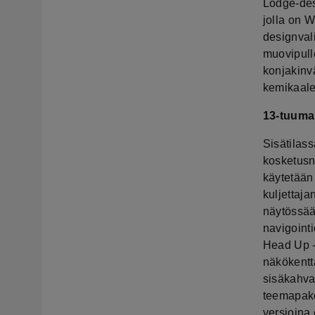
Lodge-des
jolla on 
designval
muovipull
konjakinvä
kemikaale
13-tuuma
Sisätilass
kosketusn
käytetään 
kuljettaja
näytössää
navigointi
Head Up -t
näkökentt
sisäkahvat
teemapake
versioina 