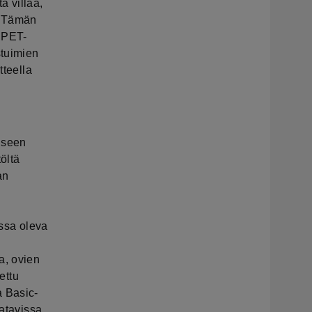
a villaa,
. Tämän
ä PET-
stuimien
tteella
aiseen
öltä
an
issa oleva
a, ovien
ettu
a Basic-
aatavissa