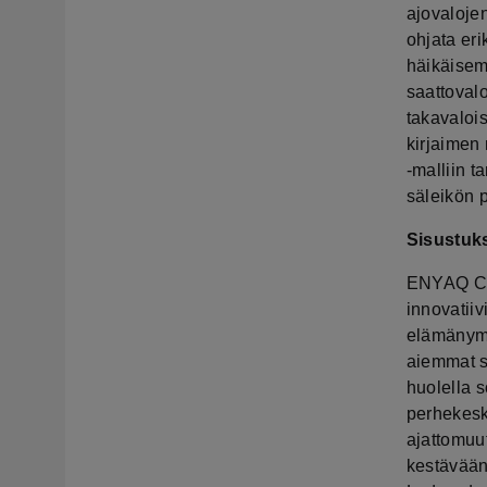
ajovaloje
ohjata eri
häikäisem
saattoval
takavaloi
kirjaimen
-malliin 
säleikön 
Sisustuk
ENYAQ COU
innovatiiv
elämänymp
aiemmat si
huolella s
perhekesk
ajattomuu
kestävään