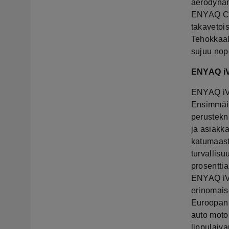
aerodynam
ENYAQ COU
takavetoi
Tehokkaal
sujuu nop
ENYAQ iV
ENYAQ iV 
Ensimmäi
perustekn
ja asiakk
katumaast
turvallisu
prosentti
ENYAQ iV 
erinomaise
Euroopan 
auto moto
lippulaiv