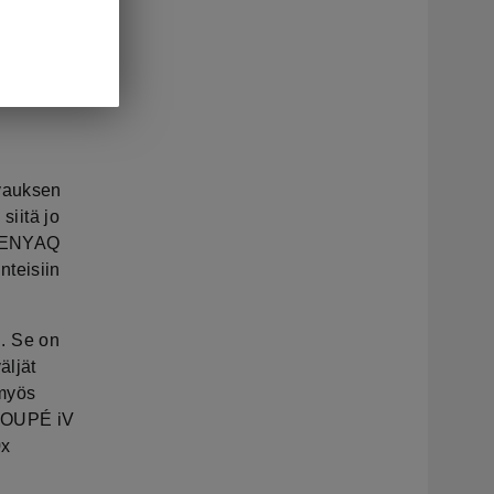
villa
alinnat
Aitoon
oko on
vauksen
siitä jo
e ENYAQ
nteisiin
. Se on
äljät
 myös
 COUPÉ iV
0x