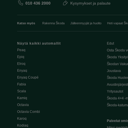
010 436 2000
Kysymykset ja palaute
Katso myös
Rakenna Škoda
Jälleenmyyjät ja huolto
Heti vapaat Šk
Näytä kaikki automallit
Edut
Peaq
Osta Škoda v
Epiq
Škoda Yksityi
Elroq
Škodan Vaku
Enyaq
Joustava
Enyaq Coupé
Škoda Huole
Fabia
Avustinjärjes
Scala
Yritysautot
Kamiq
Škoda 4×4 -ma
Octavia
Škoda-katuma
Octavia Combi
Karoq
Palvelut omis
Kodiaq
Miksi merkki