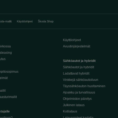
oda-mallit
Käyttöohjeet
Škoda Shop
Käyttöohjeet
erkossa
Avustinjärjestelmät
sleasing
utus
Sähköautot ja hybridit
Sähköautot ja hybridit
npitosopimus
Ladattavat hybridit
telmät
Vinkkejä sähköautoiluun
Täyssähköauton huoltaminen
llit
Ajoakku ja turvallisuus
asturimallit
Ohjelmiston päivitys
Julkinen lataus
tajalle
Kotilataus
huoltoon?
Latauspisteet kartalla