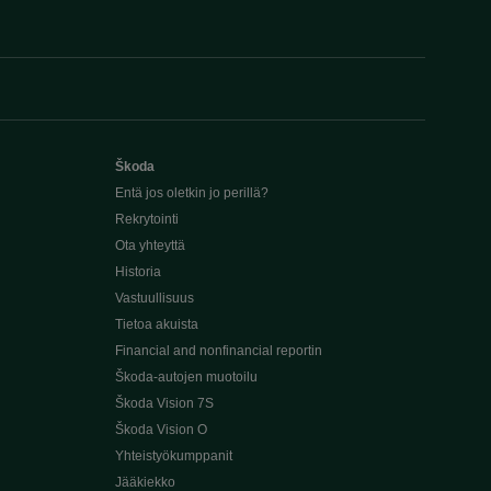
Škoda
Entä jos oletkin jo perillä?
Rekrytointi
Ota yhteyttä
Historia
Vastuullisuus
Tietoa akuista
Financial and nonfinancial reportin
Škoda-autojen muotoilu
Škoda Vision 7S
Škoda Vision O
Yhteistyökumppanit
Jääkiekko