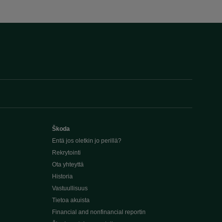
Škoda
Entä jos oletkin jo perillä?
Rekrytointi
Ota yhteyttä
Historia
Vastuullisuus
Tietoa akuista
Financial and nonfinancial reportin