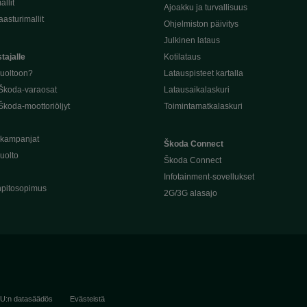
llit
Ajoakku ja turvallisuus
asturimallit
Ohjelmiston päivitys
Julkinen lataus
tajalle
Kotilataus
huoltoon?
Latauspisteet kartalla
 Škoda-varaosat
Latausaikalaskuri
Škoda-moottoriöljyt
Toimintamatkalaskuri
ukampanjat
Škoda Connect
uolto
Škoda Connect
Infotainment-sovellukset
pitosopimus
2G/3G alasajo
U:n datasäädös
Evästeistä