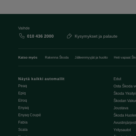
Vaihde
010 436 2000
Kysymykset ja palaute
Katso myös
Rakenna Škoda
Jälleenmyyjät ja huolto
Heti vapaat Šk
Näytä kaikki automallit
Edut
Peaq
Osta Škoda v
Epiq
Škoda Yksityi
Elroq
Škodan Vaku
Enyaq
Joustava
Enyaq Coupé
Škoda Huole
Fabia
Avustinjärjes
Scala
Yritysautot