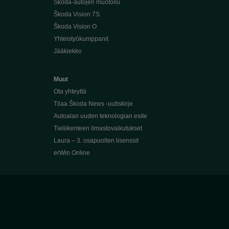
Škoda-autojen muotoilu
Škoda Vision 7S
Škoda Vision O
Yhteistyökumppanit
Jääkiekko
Muut
Ota yhteyttä
Tilaa Škoda News -uutiskirje
Autoalan uuden teknologian esite
Tieliikenteen ilmastovaikutukset
Laura – 3. osapuolten lisenssit
erWin Online