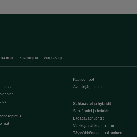
oda-mallit
Käyttöohjeet
Škoda Shop
Käyttöohjeet
erkossa
Avustinjärjestelmät
sleasing
utus
Sähköautot ja hybridit
Sähköautot ja hybridit
npitosopimus
Ladattavat hybridit
telmät
Vinkkejä sähköautoiluun
Täyssähköauton huoltaminen