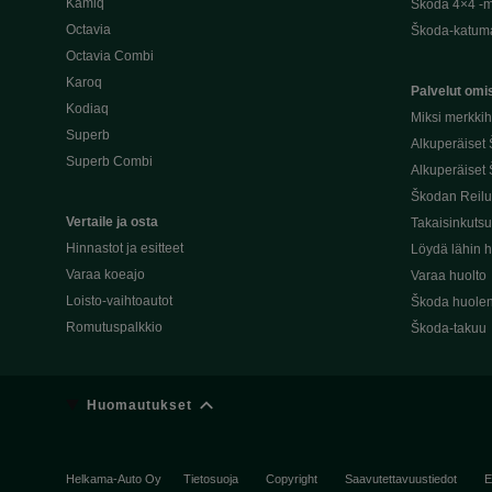
Kamiq
Škoda 4×4 -ma
Octavia
Škoda-katuma
Octavia Combi
Karoq
Palvelut omis
Kodiaq
Miksi merkki
Superb
Alkuperäiset
Superb Combi
Alkuperäiset 
Škodan Reilu
Vertaile ja osta
Takaisinkuts
Hinnastot ja esitteet
Löydä lähin h
Varaa koeajo
Varaa huolto
Loisto-vaihtoautot
Škoda huolen
Romutuspalkkio
Škoda-takuu
Huomautukset
Helkama-Auto Oy
Tietosuoja
Copyright
Saavutettavuustiedot
E