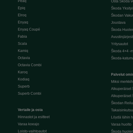
Peaq
Osta Škoda v
Epiq
Škoda Yksityi
Elroq
Škodan Vaku
Enyaq
Joustava
Enyaq Coupé
Škoda Huole
Fabia
Avustinjärjes
Scala
Yritysautot
Kamiq
Škoda 4×4 -ma
Octavia
Škoda-katuma
Octavia Combi
Karoq
Palvelut omis
Kodiaq
Miksi merkki
Superb
Alkuperäiset
Superb Combi
Alkuperäiset 
Škodan Reilu
Vertaile ja osta
Takaisinkuts
Hinnastot ja esitteet
Löydä lähin h
Varaa koeajo
Varaa huolto
Loisto-vaihtoautot
Škoda huolen