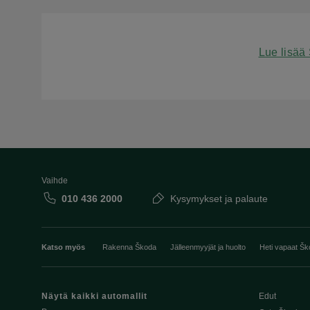
Lue lisää
Vaihde
010 436 2000
Kysymykset ja palaute
Katso myös
Rakenna Škoda
Jälleenmyyjät ja huolto
Heti vapaat Šk
Näytä kaikki automallit
Edut