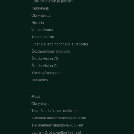
Entä jos oletkin jo perillä?
Rekrytointi
Ota yhteyttä
Historia
Vastuullisuus
Tietoa akuista
Financial and nonfinancial reportin
Škoda-autojen muotoilu
Škoda Vision 7S
Škoda Vision O
Yhteistyökumppanit
Jääkiekko
Muut
Ota yhteyttä
Tilaa Škoda News -uutiskirje
Autoalan uuden teknologian esite
Tieliikenteen ilmastovaikutukset
Laura – 3. osapuolten lisenssit