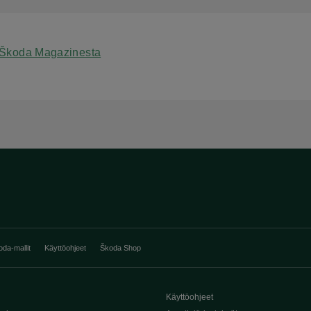
 Škoda Magazinesta
oda-mallit
Käyttöohjeet
Škoda Shop
Käyttöohjeet