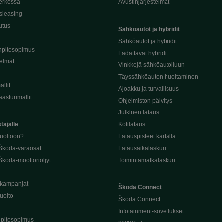
erkossa
Avustinjärjestelmät
sleasing
utus
Sähköautot ja hybridit
Sähköautot ja hybridit
npitosopimus
Ladattavat hybridit
telmät
Vinkkejä sähköautoiluun
Täyssähköauton huoltaminen
llit
Ajoakku ja turvallisuus
asturimallit
Ohjelmiston päivitys
Julkinen lataus
tajalle
Kotilataus
huoltoon?
Latauspisteet kartalla
 Škoda-varaosat
Latausaikalaskuri
Škoda-moottoriöljyt
Toimintamatkalaskuri
ukampanjat
Škoda Connect
uolto
Škoda Connect
Infotainment-sovellukset
pitosopimus