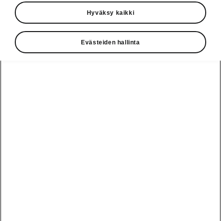
Hyväksy kaikki
Uusi ŠKODA FABIA on valittu Vuoden Auto
Suomessa 2023 -kärkikuusikkoon. Toinen
koeajokierros järjestetään 16.11. ja voittaja
Evästeiden hallinta
julkistetaan 16.12.2022. ŠKODA on arvostetun
kilpailun finaalissa jo kahdeksatta kertaa.
Auto- ja liikennetoimittajat ry (AuLi)
valitsee Vuoden Auton Suomessa
yhdeksännen kerran. Vuoden 2023
titteliä lähti tavoittelemaan peräti 30
uutuutta, joista kolmannes oli
sähköautoja. Ensimmäisen
äänestyskierroksen jälkeen jatkoon
pääsi kuusi finalistia: ŠKODA FABIA,