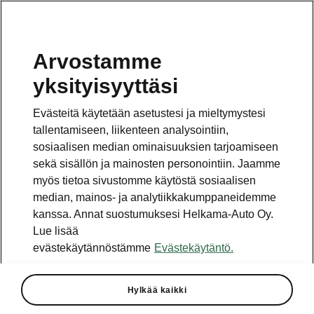
Arvostamme
yksityisyyttäsi
Evästeitä käytetään asetustesi ja mieltymystesi
tallentamiseen, liikenteen analysointiin,
sosiaalisen median ominaisuuksien tarjoamiseen
sekä sisällön ja mainosten personointiin. Jaamme
myös tietoa sivustomme käytöstä sosiaalisen
median, mainos- ja analytiikkakumppaneidemme
kanssa. Annat suostumuksesi Helkama-Auto Oy.
Lue lisää
evästekäytännöstämme
Evästekäytäntö.
FABIA eteni Vuoden Auto
Suomessa 2023 -finaaliin
Hylkää kaikki
2022-11-09T11:37:46.361+00:00