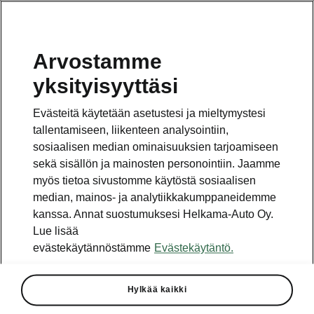
Arvostamme
yksityisyyttäsi
› ŠKODA valmisti vuonna 2018
Evästeitä käytetään asetustesi ja mieltymystesi
yhteensä 1 253 700 autoa eli 4,4
tallentamiseen, liikenteen analysointiin,
prosenttia edellisvuotta enemmän
sosiaalisen median ominaisuuksien tarjoamiseen
› ŠKODA toimitti asiakkaille yli
sekä sisällön ja mainosten personointiin. Jaamme
miljoona autoa vuodessa jo
myös tietoa sivustomme käytöstä sosiaalisen
viidentenä vuonna peräkkäin
median, mainos- ja analytiikkakumppaneidemme
› Markkina-alueet: kasvua
kanssa. Annat suostumuksesi Helkama-Auto Oy.
Euroopassa (+4,9 %), Venäjällä
Lue lisää
(+30,7 %) ja Kiinassa (+4,9 %)
evästekäytännöstämme
Evästekäytäntö.
› Katumaasturimallit KODIAQ ja
KAROQ jatkoivat myyntikasvun
kärjessä
Hylkää kaikki