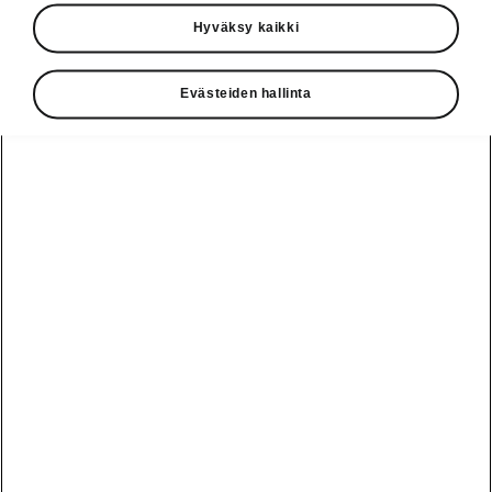
Mladá Boleslav 10. tammikuuta
2019. ŠKODA teki viidentenä
Hyväksy kaikki
peräkkäisenä vuonna uuden
tuotantoennätyksen. Vuonna 2018
Evästeiden hallinta
ŠKODA-autoja valmistettiin 4,4
prosenttia edellistä vuotta
enemmän: yhteensä 1 253 700
kappaletta (vuonna 2017 yhteensä
1 200 500). Suurimman
myyntikasvun ŠKODA kirjasi
Euroopassa (826 800 autoa, +4,9
%) sekä kasvavilla markkinoilla
Kiinassa (341 000 autoa, +4,9 %) ja
Venäjällä (81 500 autoa, +30,7 %).
KODIAQ- ja KAROQ-
katumaasturimallit säilyttivät
asemansa tärkeinä kasvutekijöinä,
ja OCTAVIA oli edelleen myydyin
ŠKODA-automalli.