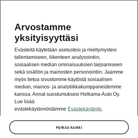
Arvostamme
yksityisyyttäsi
Evästeitä käytetään asetustesi ja mieltymystesi
tallentamiseen, liikenteen analysointiin,
sosiaalisen median ominaisuuksien tarjoamiseen
sekä sisällön ja mainosten personointiin. Jaamme
myös tietoa sivustomme käytöstä sosiaalisen
median, mainos- ja analytiikkakumppaneidemme
kanssa. Annat suostumuksesi Helkama-Auto Oy.
Lue lisää
evästekäytännöstämme
Evästekäytäntö.
Škoda Elroq RS:n
ensiesittelyn tiedot
Hylkää kaikki
2025-03-28T13:16:10.725+00:00