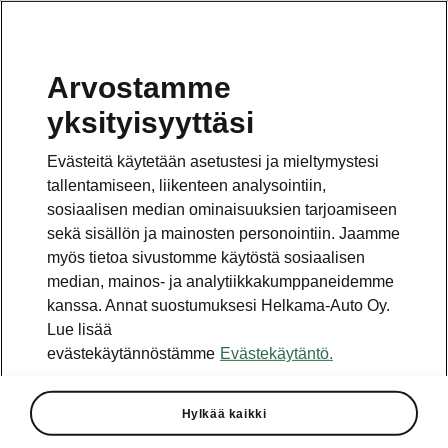
Arvostamme
yksityisyyttäsi
Evästeitä käytetään asetustesi ja mieltymystesi
tallentamiseen, liikenteen analysointiin,
sosiaalisen median ominaisuuksien tarjoamiseen
sekä sisällön ja mainosten personointiin. Jaamme
myös tietoa sivustomme käytöstä sosiaalisen
median, mainos- ja analytiikkakumppaneidemme
kanssa. Annat suostumuksesi Helkama-Auto Oy.
Lue lisää
evästekäytännöstämme
Evästekäytäntö.
Škoda Vision Gran Turismo
tähdittää PlayStation-peliä
Hylkää kaikki
2024-04-24T17:15:42.675+00:00