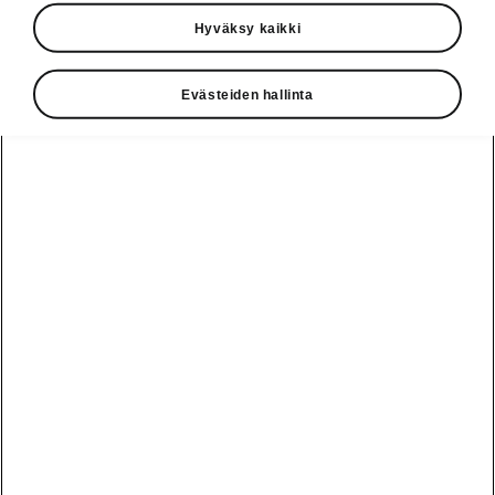
Hyväksy kaikki
Mladá Boleslav 24. huhtikuuta 2024. Škoda
Auto esittelee Škoda Vision Gran Turismon. Se
on upea täyssähköinen konseptiauto, joka on
Evästeiden hallinta
suunniteltu PlayStation-ajopeliin Gran Turismo
7 tuoden Škodan mukaan digitaalisen
autourheilun maailmaan. Täyssähköisen ja
nelivetoisen Škoda Vision Gran Turismon
muotoilun inspiraation lähteenä on Škoda 1100
OHC Spider -malli vuodelta 1957. Auton neljän
sähkömoottorin yhteisteho on 800 kW.
Lue lisää Škoda Magazinesta
Vaihde
010 436 2000