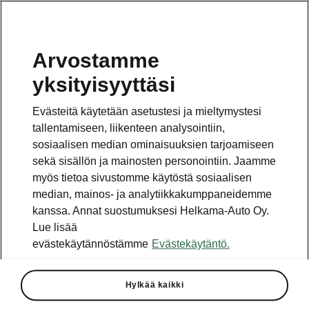
Arvostamme
yksityisyyttäsi
Evästeitä käytetään asetustesi ja mieltymystesi
tallentamiseen, liikenteen analysointiin,
sosiaalisen median ominaisuuksien tarjoamiseen
sekä sisällön ja mainosten personointiin. Jaamme
myös tietoa sivustomme käytöstä sosiaalisen
median, mainos- ja analytiikkakumppaneidemme
kanssa. Annat suostumuksesi Helkama-Auto Oy.
Lue lisää
evästekäytännöstämme
Evästekäytäntö.
Datasta oppiminen
2026-01-14T13:27:44.378+00:00
Hylkää kaikki