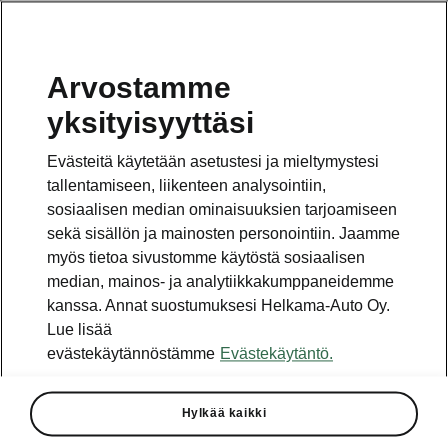
Arvostamme
yksityisyyttäsi
Evästeitä käytetään asetustesi ja mieltymystesi
tallentamiseen, liikenteen analysointiin,
sosiaalisen median ominaisuuksien tarjoamiseen
sekä sisällön ja mainosten personointiin. Jaamme
myös tietoa sivustomme käytöstä sosiaalisen
median, mainos- ja analytiikkakumppaneidemme
kanssa. Annat suostumuksesi Helkama-Auto Oy.
2026-07-10T12:03:02.79+00:00
Lue lisää
evästekäytännöstämme
Evästekäytäntö.
Škoda lasten pyöräily, Imatra
Škoda lasten pyöräily 2026 järjestetään
Hylkää kaikki
jälleen perheen pienimpien iloksi osana