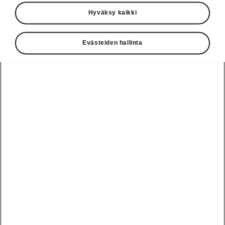
elämyksellistä hyvän mielen Saimaa Cycle
Hyväksy kaikki
Tour -pyöräilytapahtumaa Imatralla.
Tervetuloa kohti kesäisen iloisia
kokemuksia!
Evästeiden hallinta
Tarjolla on kaksi eri pituista reittiä:
alle 6-vuotiaille suositeltu 1,4
kilometrin Imatrankosken kierros ja
alle 13 -vuotiaille suunnattu 7,5
kilometrin Vuoksen kierros.
Tapahtumaan voi ilmoittautua
ennakkoon tai vielä paikanpäällä
10.7. klo 16.15 mennessä. Maalissa
jokainen osallistuja saa upean
Saimaa Cycle Tour -mitalin, mehua