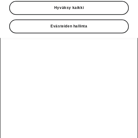
kuudennen kerran. Škoda toimii tuttuun
Hyväksy kaikki
tapaan pyöräilytapahtuman
pääyhteistyökumppanina. Lähde mukaan
Evästeiden hallinta
polkemaan elämyksellisiä kilometrejä!
Tänä kesänä matkaan lähtee
ennätyssuuri pyöräilijöiden joukko
ympäri maailmaa. Suomen
suurimmaksi pyöräilytapahtumaksi
kasvaneessa tapahtumassa ei ajeta
kilpaa vaan tarjoillaan sopivia
haasteita ja unohtumattomia hetkiä
kaikenikäisille ja kaikentasoisille
pyöräilijöille.