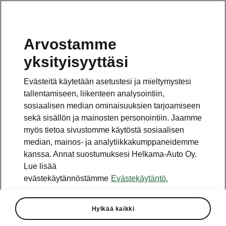
Arvostamme
yksityisyyttäsi
Evästeitä käytetään asetustesi ja mieltymystesi
tallentamiseen, liikenteen analysointiin,
sosiaalisen median ominaisuuksien tarjoamiseen
sekä sisällön ja mainosten personointiin. Jaamme
myös tietoa sivustomme käytöstä sosiaalisen
median, mainos- ja analytiikkakumppaneidemme
kanssa. Annat suostumuksesi Helkama-Auto Oy.
2024-10-23T11:47:26.158+00:00 - 2024-12-09T12
Lue lisää
evästekäytännöstämme
Evästekäytäntö.
Tervetuloa tapaamaan Škoda
Elroq
Hylkää kaikki
Täysin uusi täyssähköinen Škoda Elroq