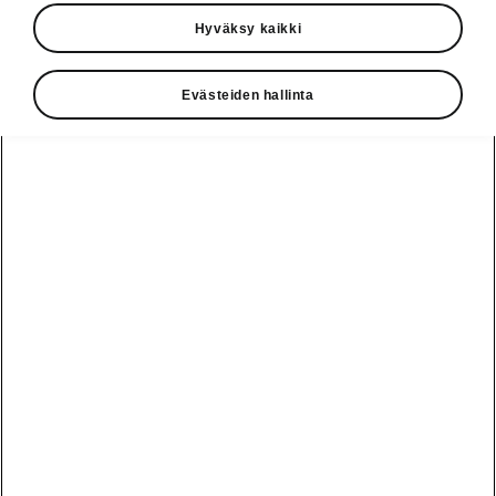
rantautuu Euroopan ensimmäisten maiden
Hyväksy kaikki
joukossa Suomeen ja lähtee kiertämään
ympäri maata. Tervetuloa näkemään ja
Evästeiden hallinta
kokemaan huomisen halutuin sähköauto!
Škoda Elroq Road
Tour 2024
Joulukuu
2.12.
Hedin Automotive Jyväskylä
3.12.
Pörhön Autoliike Iisalmi
4.12.
Auto-Suni Lappeenranta