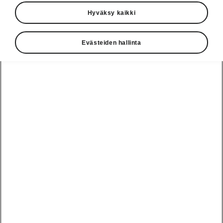
Hyväksy kaikki
Evästeiden hallinta
Meitä muokanneita hetkiä
1895: Slavia, ensimmäinen
polkupyörä
Škoda-tarina alkoi kaksipyöräisenä: innokkaat
pyöräilijät Václav Laurin ja Václav Klement