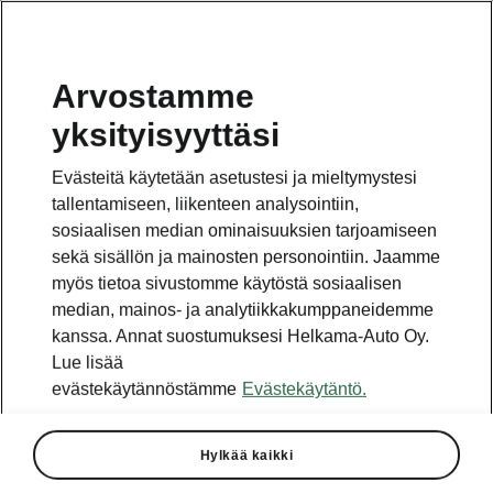
Arvostamme
yksityisyyttäsi
Tämä sivu on pääsivun alasivu. Napsauta painiketta
päästäksesi takaisin pääsivulle.
Evästeitä käytetään asetustesi ja mieltymystesi
tallentamiseen, liikenteen analysointiin,
Takaisin pääsivulle
sosiaalisen median ominaisuuksien tarjoamiseen
sekä sisällön ja mainosten personointiin. Jaamme
myös tietoa sivustomme käytöstä sosiaalisen
median, mainos- ja analytiikkakumppaneidemme
kanssa. Annat suostumuksesi Helkama-Auto Oy.
Lue lisää
evästekäytännöstämme
Evästekäytäntö.
Hylkää kaikki