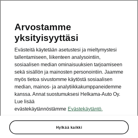
Arvostamme
yksityisyyttäsi
Tämä sivu on pääsivun alasivu. Napsauta painiketta
päästäksesi takaisin pääsivulle.
Evästeitä käytetään asetustesi ja mieltymystesi
tallentamiseen, liikenteen analysointiin,
Takaisin pääsivulle
sosiaalisen median ominaisuuksien tarjoamiseen
sekä sisällön ja mainosten personointiin. Jaamme
myös tietoa sivustomme käytöstä sosiaalisen
median, mainos- ja analytiikkakumppaneidemme
kanssa. Annat suostumuksesi Helkama-Auto Oy.
Lue lisää
evästekäytännöstämme
Evästekäytäntö.
MyŠkoda-sovellus
Hylkää kaikki
Tuoreimmat uutiset