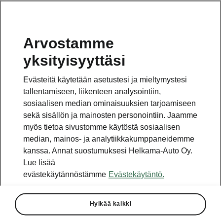
Arvostamme
yksityisyyttäsi
Tämä sivu on pääsivun alasivu. Napsauta painiketta
päästäksesi takaisin pääsivulle.
Evästeitä käytetään asetustesi ja mieltymystesi
tallentamiseen, liikenteen analysointiin,
Takaisin pääsivulle
sosiaalisen median ominaisuuksien tarjoamiseen
sekä sisällön ja mainosten personointiin. Jaamme
myös tietoa sivustomme käytöstä sosiaalisen
median, mainos- ja analytiikkakumppaneidemme
kanssa. Annat suostumuksesi Helkama-Auto Oy.
Lue lisää
evästekäytännöstämme
Evästekäytäntö.
5.4.3 Ohjelmistopäivitys
Hylkää kaikki
Parannukset versioon 4.X ja