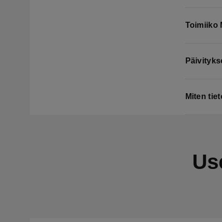
Toimiiko
Päivityks
Miten tie
Us