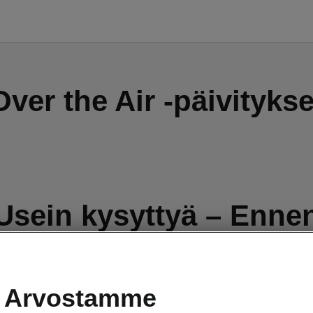
Over the Air -päivitykse
Usein kysyttyä – Enne
päivitystä
Arvostamme