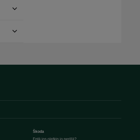
Škoda
Entä jos oletkin jo perillä?