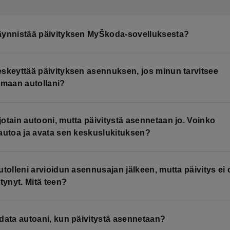
äynnistää päivityksen MyŠkoda-sovelluksesta?
skeyttää päivityksen asennuksen, jos minun tarvitsee
amaan autollani?
otain autooni, mutta päivitystä asennetaan jo. Voinko
autoa ja avata sen keskuslukituksen?
utolleni arvioidun asennusajan jälkeen, mutta päivitys ei 
ttynyt. Mitä teen?
data autoani, kun päivitystä asennetaan?