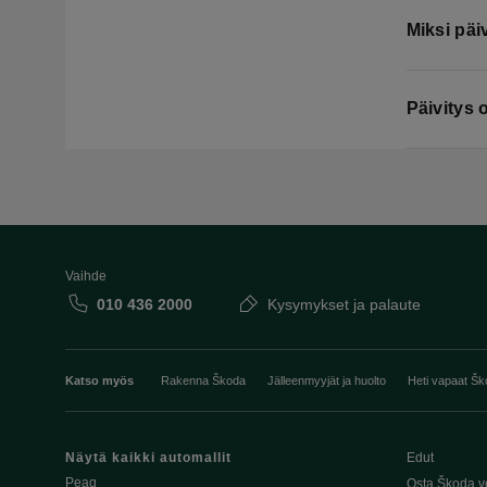
Miksi päi
Päivitys 
Vaihde
010 436 2000
Kysymykset ja palaute
Katso myös
Rakenna Škoda
Jälleenmyyjät ja huolto
Heti vapaat Šk
Näytä kaikki automallit
Edut
Peaq
Osta Škoda v