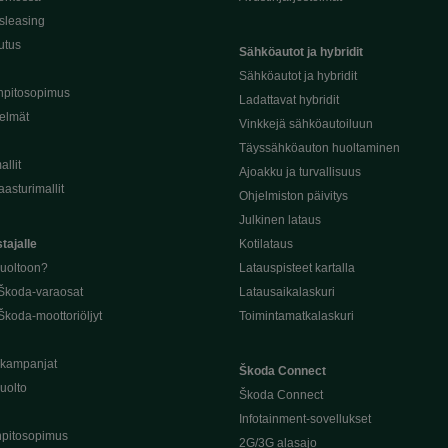
sleasing
utus
Sähköautot ja hybridit
Sähköautot ja hybridit
npitosopimus
Ladattavat hybridit
telmät
Vinkkejä sähköautoiluun
Täyssähköauton huoltaminen
llit
Ajoakku ja turvallisuus
asturimallit
Ohjelmiston päivitys
Julkinen lataus
tajalle
Kotilataus
huoltoon?
Latauspisteet kartalla
 Škoda-varaosat
Latausaikalaskuri
Škoda-moottoriöljyt
Toimintamatkalaskuri
ukampanjat
Škoda Connect
uolto
Škoda Connect
Infotainment-sovellukset
pitosopimus
2G/3G alasajo