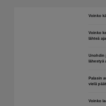
Voinko k
Voinko ke
lähteä aj
Unohdin j
lähestyä 
Palasin a
vielä pää
Voinko la