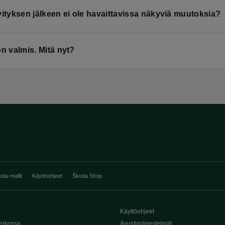
vityksen jälkeen ei ole havaittavissa näkyviä muutoksia?
on valmis. Mitä nyt?
oda-mallit
Käyttöohjeet
Škoda Shop
Käyttöohjeet
erkossa
Avustinjärjestelmät