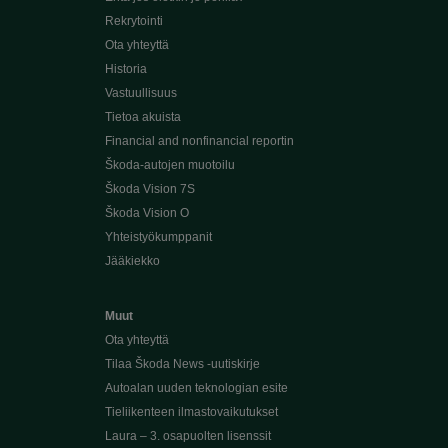
Rekrytointi
Ota yhteyttä
Historia
Vastuullisuus
Tietoa akuista
Financial and nonfinancial reportin
Škoda-autojen muotoilu
Škoda Vision 7S
Škoda Vision O
Yhteistyökumppanit
Jääkiekko
Muut
Ota yhteyttä
Tilaa Škoda News -uutiskirje
Autoalan uuden teknologian esite
Tieliikenteen ilmastovaikutukset
Laura – 3. osapuolten lisenssit