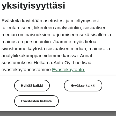
yksityisyyttäsi
ityksen onnistuminen edellyttää?
Evästeitä käytetään asetustesi ja mieltymystesi
ole vielä saanut päivitysilmoituksia?
tallentamiseen, liikenteen analysointiin, sosiaalisen
median ominaisuuksien tarjoamiseen sekä sisällön ja
ahingossa ilmoituksen, jossa kerrottiin, että päivitys on
mainosten personointiin. Jaamme myös tietoa
asennettavaksi. Miten löydän sen?
sivustomme käytöstä sosiaalisen median, mainos- ja
analytiikkakumppaneidemme kanssa. Annat
suostumuksesi Helkama-Auto Oy. Lue lisää
entaa päivityksen ilman datayhteyttä?
evästekäytännöstämme
Evästekäytäntö.
vitykselle olemassa jokin ajoakun minimivaraustaso?
Hylkää kaikki
Hyväksy kaikki
Evästeiden hallinta
n päivitys sisältää?