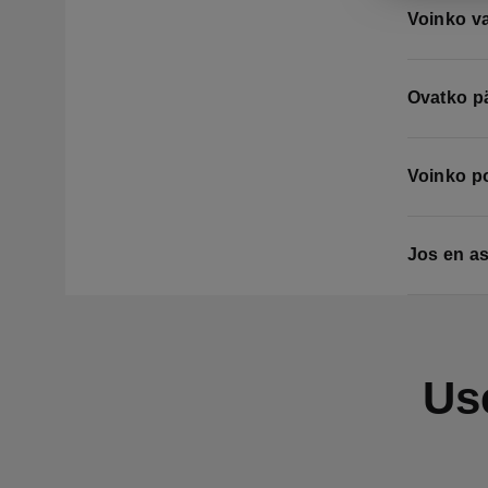
Voinko va
Ovatko pä
Voinko po
Jos en a
Us