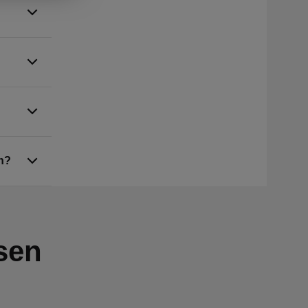
n?
sen