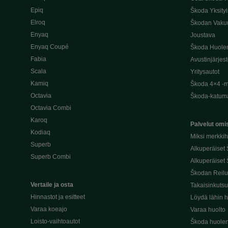
Epiq
Škoda Yksityi
Elroq
Škodan Vaku
Enyaq
Joustava
Enyaq Coupé
Škoda Huole
Fabia
Avustinjärjes
Scala
Yritysautot
Kamiq
Škoda 4×4 -ma
Octavia
Škoda-katuma
Octavia Combi
Karoq
Palvelut omis
Kodiaq
Miksi merkki
Superb
Alkuperäiset
Superb Combi
Alkuperäiset 
Škodan Reilu
Vertaile ja osta
Takaisinkuts
Hinnastot ja esitteet
Löydä lähin h
Varaa koeajo
Varaa huolto
Loisto-vaihtoautot
Škoda huolen