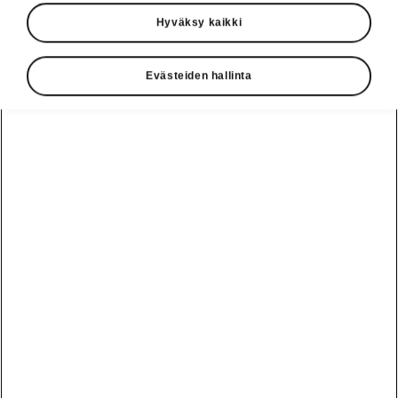
Hyväksy kaikki
Evästeiden hallinta
Julkisesta latausasemasta lataaminen
Kotilatauslaitteen ohjaus
Tee sähköautosi latauksesta entistä
sujuvampaa Škoda iV Charger -
kotilatauslaitteesi saumattomalla liitännällä
(laitemallit Connect ja Connect+). Voit