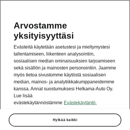
Arvostamme
yksityisyyttäsi
Tämä sivu on pääsivun alasivu. Napsauta painiketta
päästäksesi takaisin pääsivulle.
Evästeitä käytetään asetustesi ja mieltymystesi
tallentamiseen, liikenteen analysointiin,
Takaisin pääsivulle
sosiaalisen median ominaisuuksien tarjoamiseen
sekä sisällön ja mainosten personointiin. Jaamme
myös tietoa sivustomme käytöstä sosiaalisen
median, mainos- ja analytiikkakumppaneidemme
kanssa. Annat suostumuksesi Helkama-Auto Oy.
Lue lisää
evästekäytännöstämme
Evästekäytäntö.
Hylkää kaikki