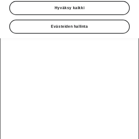
Hyväksy kaikki
Evästeiden hallinta
Ohjelmistopäivitys ME3.8
Matkan tiedot Virtual Cockpit
-mittaristossa
Matkan tietojen näyttö Virtual Cockpit -
mittariston oikeassa reunassa