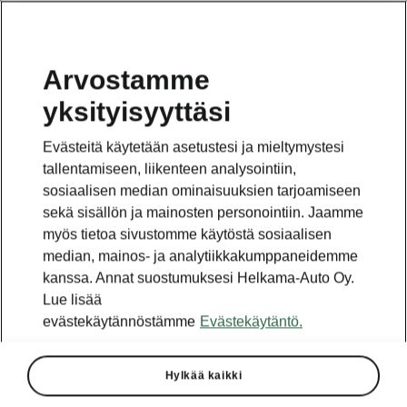
Arvostamme
yksityisyyttäsi
Tämä on pääsivun alasivu. Paina painiketta päästäksesi
takaisin pääsivulle.
Evästeitä käytetään asetustesi ja mieltymystesi
tallentamiseen, liikenteen analysointiin,
Takaisin pääsivulle
sosiaalisen median ominaisuuksien tarjoamiseen
sekä sisällön ja mainosten personointiin. Jaamme
myös tietoa sivustomme käytöstä sosiaalisen
median, mainos- ja analytiikkakumppaneidemme
kanssa. Annat suostumuksesi Helkama-Auto Oy.
Lue lisää
evästekäytännöstämme
Evästekäytäntö.
Hylkää kaikki