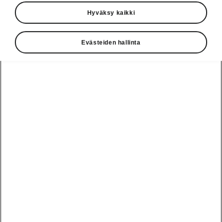
Hyväksy kaikki
Evästeiden hallinta
Škoda eCheck
Verkossa tehtävä
ennakkotarkastus
Alla olevassa lomakkeessa saat vain parilla
napsautuksella selville, voidaanko kotiisi
asentaa Škoda iV Charger -kotilatauslaite. Voit