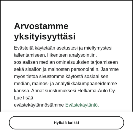
Arvostamme
yksityisyyttäsi
Tämä on pääsivun alasivu.
Evästeitä käytetään asetustesi ja mieltymystesi
Takaisin pääsivulle
tallentamiseen, liikenteen analysointiin,
sosiaalisen median ominaisuuksien tarjoamiseen
sekä sisällön ja mainosten personointiin. Jaamme
myös tietoa sivustomme käytöstä sosiaalisen
median, mainos- ja analytiikkakumppaneidemme
kanssa. Annat suostumuksesi Helkama-Auto Oy.
Lue lisää
evästekäytännöstämme
Evästekäytäntö.
Hylkää kaikki