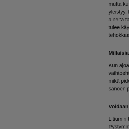
mutta ku
yleistyy
aineita 
tulee kä
tehokkaa
Millaisi
Kun ajoak
vaihtoeh
mikä pid
sanoen 
Voidaank
Litiumin 
Pystymme