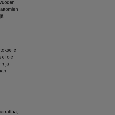
0 vuoden
mattomien
jä.
itokselle
 ei ole
in ja
aan
ierrättää,