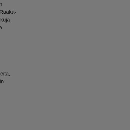
n
 Raaka-
kuja
a
eita,
in