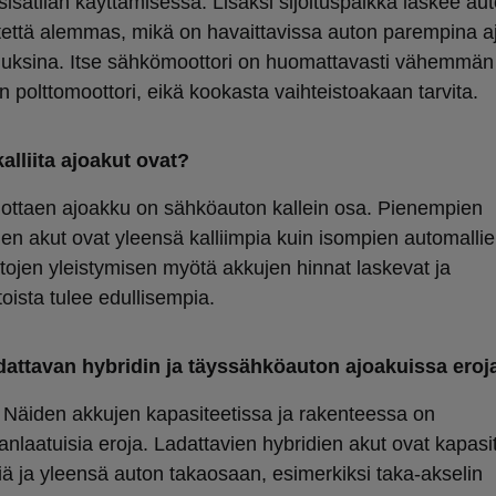
isätilan käyttämisessä. Lisäksi sijoituspaikka laskee au
tettä alemmas, mikä on havaittavissa auton parempina a
uksina. Itse sähkömoottori on huomattavasti vähemmän 
n polttomoottori, eikä kookasta vaihteistoakaan tarvita.
alliita ajoakut ovat?
i ottaen ajoakku on sähköauton kallein osa. Pienempien
ien akut ovat yleensä kalliimpia kuin isompien automallie
ojen yleistymisen myötä akkujen hinnat laskevat ja
oista tulee edullisempia.
dattavan hybridin ja täyssähköauton ajoakuissa eroj
. Näiden akkujen kapasiteetissa ja rakenteessa on
nlaatuisia eroja. Ladattavien hybridien akut ovat kapasit
ä ja yleensä auton takaosaan, esimerkiksi taka-akselin