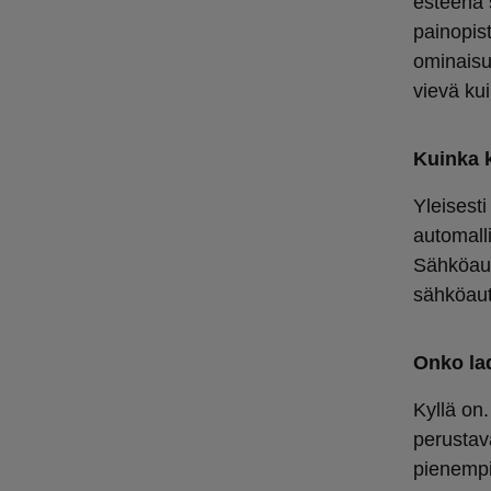
esteenä s
painopis
ominaisu
vievä kui
Kuinka k
Yleisest
automall
Sähköaut
sähköaut
Onko la
Kyllä on
perustava
pienempi