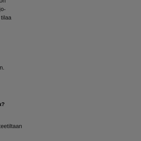
ton
jo-
tilaa
n.
a?
eetiltaan