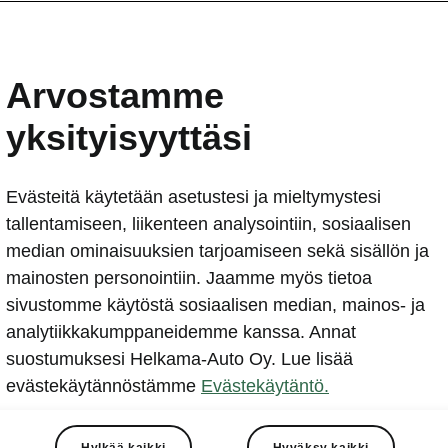
ista usein kysyttyä
Arvostamme
uuria Škoda-sähköautojen ajoakut ovat? Mikä on aut
 toimintamatka?
yksityisyyttäsi
hköautojen ajoakkujen bruttokapasiteetit ovat välillä 5
Wh netto). WLTP-toimintamatkat ovat välillä 370–585 k
Evästeitä käytetään asetustesi ja mieltymystesi
80-mallia vakiovarustein
tallentamiseen, liikenteen analysointiin, sosiaalisen
median ominaisuuksien tarjoamiseen sekä sisällön ja
at litiumioniakun edut?
mainosten personointiin. Jaamme myös tietoa
sivustomme käytöstä sosiaalisen median, mainos- ja
kuihin verrattuna litiumioniakun etuja ovat suuri energia
analytiikkakumppaneidemme kanssa. Annat
staen optimaalisen sähköenergian varausmäärän, vakaa
suostumuksesi Helkama-Auto Oy. Lue lisää
yky, erinomainen käyttöturvallisuus, minimaalinen muisti-
evästekäytännöstämme
Evästekäytäntö.
yttöikä ja markkinakelpoiset kustannukset, jotka todennäk
t lähivuosina. Näistä syistä litiumioniakku täyttää kaik
Hylkää kaikki
Hyväksy kaikki