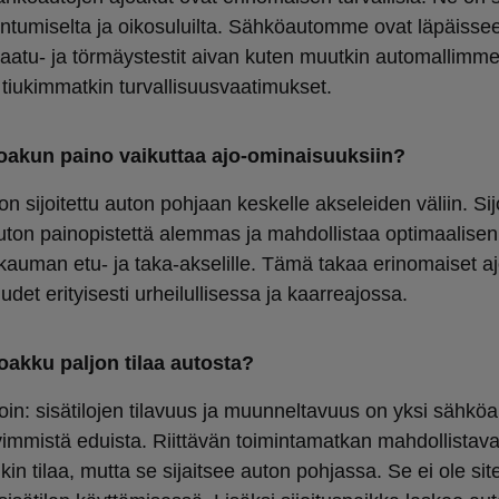
ntumiselta ja oikosuluilta. Sähköautomme ovat läpäissee
laatu- ja törmäystestit aivan kuten muutkin automallimme
 tiukimmatkin turvallisuusvaatimukset.
oakun paino vaikuttaa ajo-ominaisuuksiin?
n sijoitettu auton pohjaan keskelle akseleiden väliin. Sij
uton painopistettä alemmas ja mahdollistaa optimaalisen
kauman etu- ja taka-akselille. Tämä takaa erinomaiset aj
det erityisesti urheilullisessa ja kaarreajossa.
oakku paljon tilaa autosta?
oin: sisätilojen tilavuus ja muunneltavuus on yksi sähköa
vimmistä eduista. Riittävän toimintamatkan mahdollistav
nkin tilaa, mutta se sijaitsee auton pohjassa. Se ei ole sit