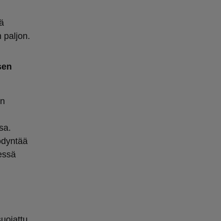
tä
 paljon.
sen
en
sa.
yödyntää
essä
uojattu