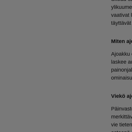
ylikuume
vaativat 
täyttävät
Miten aj
Ajoakku o
laskee a
painonja
ominaisuu
Viekö aj
Päinvast
merkittä
vie tiete