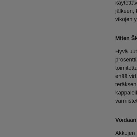
käytettä
jälkeen,
vikojen 
Miten Š
Hyvä uuti
prosentti
toimitett
enää vir
teräksen
kappalei
varmiste
Voidaan
Akkujen k