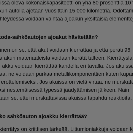
vissä oleva kokonaiskapasiteetti on yhä 80 prosenttia 1
 kun autolla ajetaan vuosittain 15 000 kilometriä. Odotta
yhteydessä voidaan vaihtaa ajoakun yksittäisiä elementte
koda-sähköautojen ajoakut hävitetään?
nen on se, että akut voidaan kierrättää ja että peräti 96
a akun materiaaleista voidaan kerätä talteen. Kierrätysla
u akku voidaan kierrättää kahdella eri tavalla. Jos akuissa
taa, ne voidaan purkaa metallikomponenttien kuten kupar
 erottelemiseksi. Jos akuissa on vielä virtaa, ne murskat
ksi nestemäisessä typessä jäädyttämisen jälkeen. Näin
taan se, ettei murskattavissa akuissa tapahdu reaktioita.
ko sähköauton ajoakku kierrättää?
ierrätys on kriittisen tärkeää. Litiumioniakkuja voidaan k