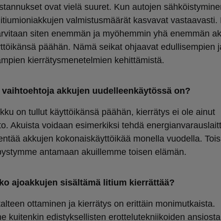
stannukset ovat vielä suuret. Kun autojen sähköistymine
, litiumioniakkujen valmistusmäärät kasvavat vastaavasti.
tarvitaan siten enemmän ja myöhemmin yhä enemmän ak
yttöikänsä päähän. Nämä seikat ohjaavat edullisempien j
mpien kierrätysmenetelmien kehittämistä.
a vaihtoehtoja akkujen uudelleenkäytössä on?
ku on tullut käyttöikänsä päähän, kierrätys ei ole ainut
to. Akuista voidaan esimerkiksi tehdä energianvarauslaitt
entää akkujen kokonaiskäyttöikää monella vuodella. Tois
pystymme antamaan akuillemme toisen elämän.
o ajoakkujen sisältämä litium kierrättää?
talteen ottaminen ja kierrätys on erittäin monimutkaista.
 kuitenkin edistyksellisten erottelutekniikoiden ansiosta