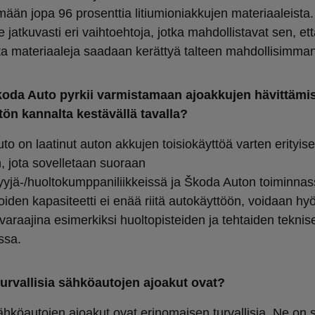
mään jopa 96 prosenttia litiumioniakkujen materiaaleista.
jatkuvasti eri vaihtoehtoja, jotka mahdollistavat sen, et
ta materiaaleja saadaan kerättyä talteen mahdollisimman
koda Auto pyrkii varmistamaan ajoakkujen hävittämi
ön kannalta kestävällä tavalla?
o on laatinut auton akkujen toisiokäyttöä varten erityis
, jota sovelletaan suoraan
yyjä-/huoltokumppaniliikkeissä ja Škoda Auton toiminnas
oiden kapasiteetti ei enää riitä autokäyttöön, voidaan h
varaajina esimerkiksi huoltopisteiden ja tehtaiden teknis
ssa.
urvallisia sähköautojen ajoakut ovat?
hköautojen ajoakut ovat erinomaisen turvallisia. Ne on s