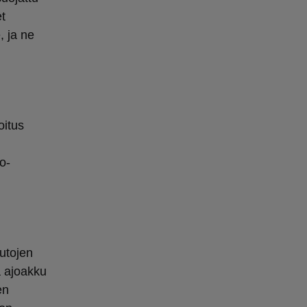
t
, ja ne
oitus
o-
utojen
a ajoakku
en