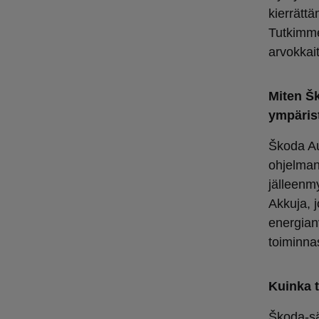
kierrättä
Tutkimme 
arvokkai
Miten Š
ympärist
Škoda Aut
ohjelman
jälleenm
Akkuja, j
energian
toiminna
Kuinka t
Škoda-sä