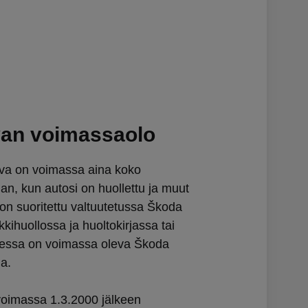
van voimassaolo
va on voimassa aina koko
jan, kun autosi on huollettu ja muut
 on suoritettu valtuutetussa Škoda
kihuollossa ja huoltokirjassa tai
eessa on voimassa oleva Škoda
ma.
voimassa 1.3.2000 jälkeen