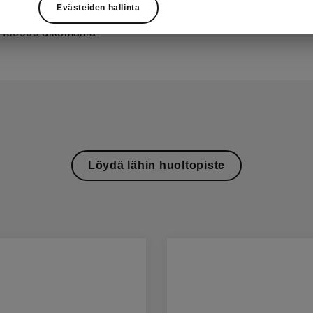
Evästeiden hallinta
900 Suomessa
400900 ulkomailla
Löydä lähin huoltopiste