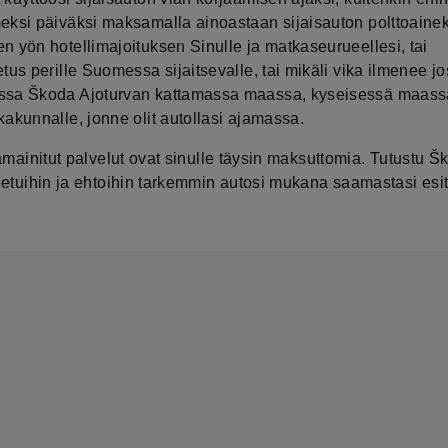
eksi päiväksi maksamalla ainoastaan sijaisauton polttoainek
n yön hotellimajoituksen Sinulle ja matkaseurueellesi, tai
etus perille Suomessa sijaitsevalle, tai mikäli vika ilmenee j
sa Škoda Ajoturvan kattamassa maassa, kyseisessä maass
kakunnalle, jonne olit autollasi ajamassa.
ämainitut palvelut ovat sinulle täysin maksuttomia. Tutustu Š
 etuihin ja ehtoihin tarkemmin autosi mukana saamastasi esit