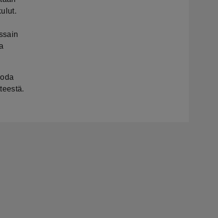
ulut.
ossain
a
koda
teestä.