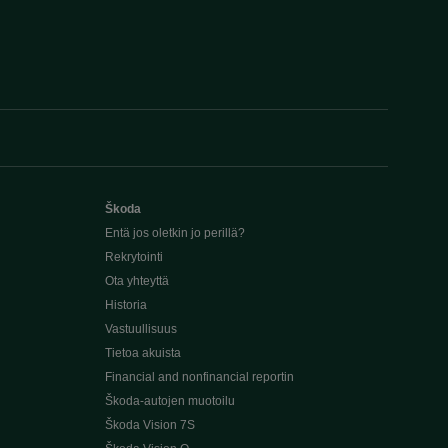
Škoda
Entä jos oletkin jo perillä?
Rekrytointi
Ota yhteyttä
Historia
Vastuullisuus
Tietoa akuista
Financial and nonfinancial reportin
Škoda-autojen muotoilu
Škoda Vision 7S