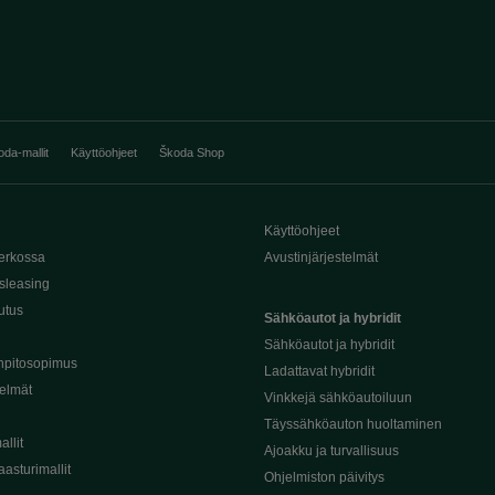
oda-mallit
Käyttöohjeet
Škoda Shop
Käyttöohjeet
erkossa
Avustinjärjestelmät
sleasing
utus
Sähköautot ja hybridit
Sähköautot ja hybridit
npitosopimus
Ladattavat hybridit
telmät
Vinkkejä sähköautoiluun
Täyssähköauton huoltaminen
llit
Ajoakku ja turvallisuus
asturimallit
Ohjelmiston päivitys