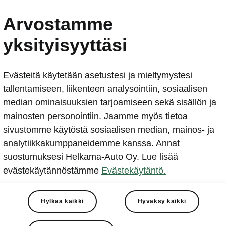
Arvostamme
yksityisyyttäsi
Evästeitä käytetään asetustesi ja mieltymystesi
tallentamiseen, liikenteen analysointiin, sosiaalisen
median ominaisuuksien tarjoamiseen sekä sisällön ja
da Ajoturva 24/7
mainosten personointiin. Jaamme myös tietoa
sivustomme käytöstä sosiaalisen median, mainos- ja
analytiikkakumppaneidemme kanssa. Annat
suostumuksesi Helkama-Auto Oy. Lue lisää
tat autosi valtuutetulla Škoda Service -merkkihuollolla, olet
evästekäytännöstämme
Evästekäytäntö.
yös huoltojen välillä. Škoda Ajoturva on voimassa aina koko
n ajan, kun autosi on huollettu ja muut toimenpiteet on suorit
ussa Škoda Service -merkkihuollossa.
Hylkää kaikki
Hyväksy kaikki
palvelee sinua – missä ikinä liikutkin