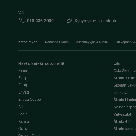
Vaihde
010 436 2000
Kysymykset ja palaute
Katso myös
Rakenna Škoda
Jälleenmyyjät ja huolto
Heti vapaat Šk
Näytä kaikki automallit
Edut
Peaq
Osta Škoda v
Epiq
Škoda Yksityi
Elroq
Škodan Vaku
Enyaq
Joustava
Enyaq Coupé
Škoda Huole
Fabia
Avustinjärjes
Scala
Yritysautot
Kamiq
Škoda 4×4 -ma
Octavia
Škoda-katuma