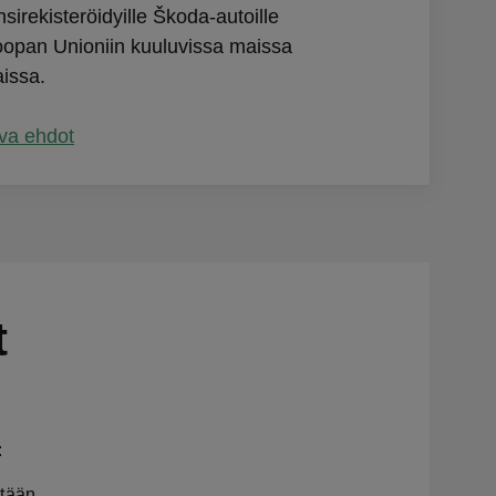
irekisteröidyille Škoda-autoille
oopan Unioniin kuuluvissa maissa
issa.
va ehdot
t
:
ntään