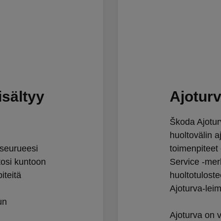
isältyy
Ajotur
Škoda Ajotur
huoltovälin a
aseurueesi
toimenpiteet
utosi kuntoon
Service -merk
iteitä
huoltotulost
Ajoturva-lei
un
Ajoturva on 