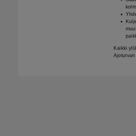
kolm
Yhde
Kulj
muus
paik
Kaikki yll
Ajoturvan