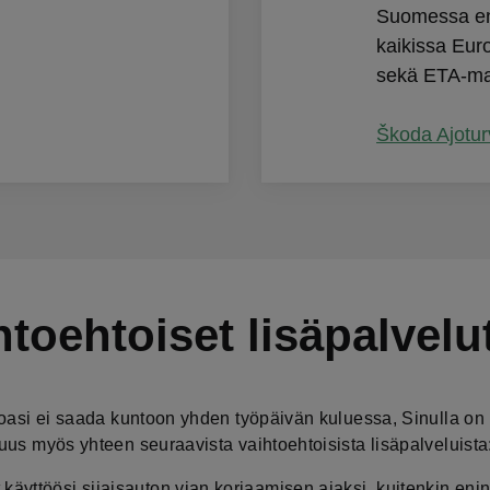
Suomessa ens
kaikissa Eur
sekä ETA-ma
Škoda Ajotur
htoehtoiset lisäpalvelu
toasi ei saada kuntoon yhden työpäivän kuluessa, Sinulla on
uus myös yhteen seuraavista vaihtoehtoisista lisäpalveluista
 käyttöösi sijaisauton vian korjaamisen ajaksi, kuitenkin eni