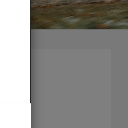
 hyvissä
ettu