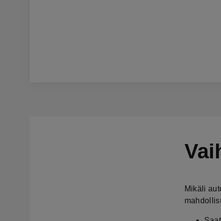
Vai
Mikäli au
mahdollis
Saat