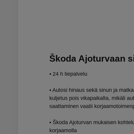
Škoda Ajoturvaan s
• 24 h tiepalvelu
• Autosi hinaus sekä sinun ja matk
kuljetus pois vikapaikalta, mikäli a
saattaminen vaatii korjaamotoimenp
• Škoda Ajoturvan mukaisen kohtel
korjaamolla