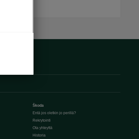
Škoda
Entä jos oletkin jo perillä?
Rekrytointi
Ota yhteyttä
Historia