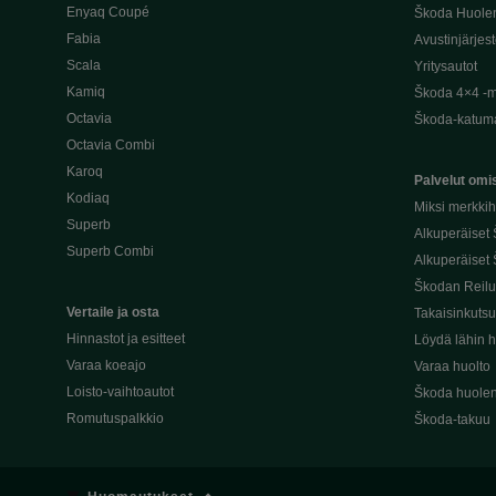
Enyaq Coupé
Škoda Huole
Fabia
Avustinjärjes
Scala
Yritysautot
Kamiq
Škoda 4×4 -ma
Octavia
Škoda-katuma
Octavia Combi
Karoq
Palvelut omis
Kodiaq
Miksi merkki
Superb
Alkuperäiset
Superb Combi
Alkuperäiset 
Škodan Reilu
Vertaile ja osta
Takaisinkuts
Hinnastot ja esitteet
Löydä lähin h
Varaa koeajo
Varaa huolto
Loisto-vaihtoautot
Škoda huolen
Romutuspalkkio
Škoda-takuu