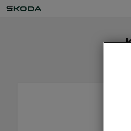
Saimme vi
käsittel
Škoda-ma
HELKAM