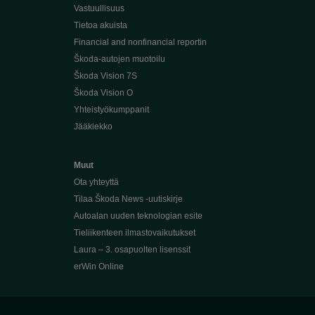
Vastuullisuus
Tietoa akuista
Financial and nonfinancial reportin
Škoda-autojen muotoilu
Škoda Vision 7S
Škoda Vision O
Yhteistyökumppanit
Jääkiekko
Muut
Ota yhteyttä
Tilaa Škoda News -uutiskirje
Autoalan uuden teknologian esite
Tieliikenteen ilmastovaikutukset
Laura – 3. osapuolten lisenssit
erWin Online