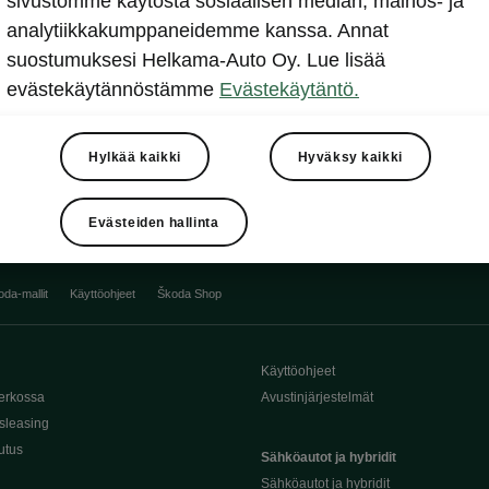
sivustomme käytöstä sosiaalisen median, mainos- ja
analytiikkakumppaneidemme kanssa. Annat
suostumuksesi Helkama-Auto Oy. Lue lisää
evästekäytännöstämme
Evästekäytäntö.
Hylkää kaikki
Hyväksy kaikki
Evästeiden hallinta
oda-mallit
Käyttöohjeet
Škoda Shop
Käyttöohjeet
erkossa
Avustinjärjestelmät
sleasing
utus
Sähköautot ja hybridit
Sähköautot ja hybridit