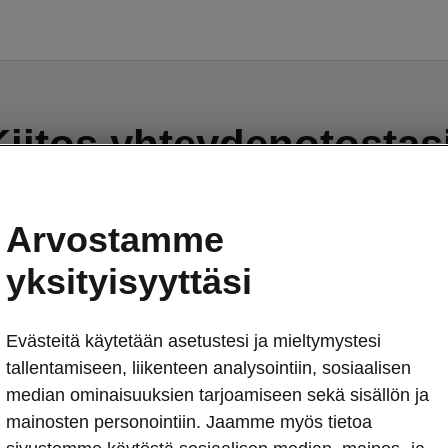
Kiitos yhteydenotostasi
Arvostamme
yksityisyyttäsi
estisi onnistuneesti ja asiantuntijamme ottaa sen pian
Evästeitä käytetään asetustesi ja mieltymystesi
yyn. Olemme yhteydessä antamaasi sähköpostiosoitteese
tallentamiseen, liikenteen analysointiin, sosiaalisen
median ominaisuuksien tarjoamiseen sekä sisällön ja
ahantuonti
mainosten personointiin. Jaamme myös tietoa
A-AUTO OY