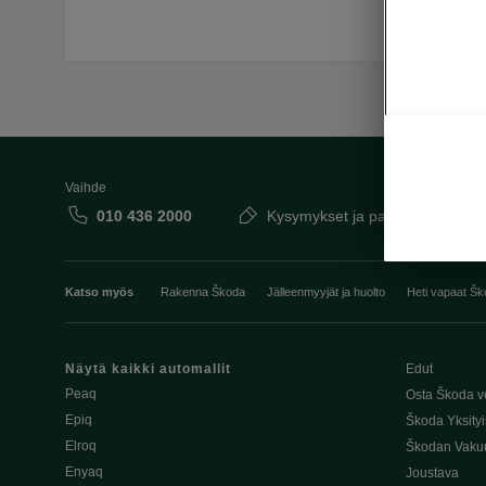
Vaihde
010 436 2000
Kysymykset ja palaute
Katso myös
Rakenna Škoda
Jälleenmyyjät ja huolto
Heti vapaat Šk
Näytä kaikki automallit
Edut
Peaq
Osta Škoda v
Epiq
Škoda Yksityi
Elroq
Škodan Vaku
Enyaq
Joustava