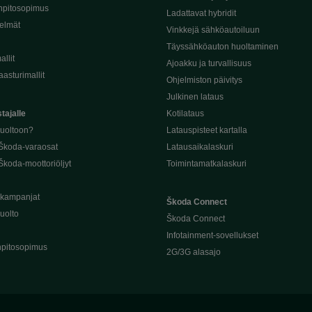
npitosopimus
Ladattavat hybridit
telmät
Vinkkejä sähköautoiluun
Täyssähköauton huoltaminen
llit
Ajoakku ja turvallisuus
asturimallit
Ohjelmiston päivitys
Julkinen lataus
tajalle
Kotilataus
huoltoon?
Latauspisteet kartalla
 Škoda-varaosat
Latausaikalaskuri
Škoda-moottoriöljyt
Toimintamatkalaskuri
ukampanjat
Škoda Connect
uolto
Škoda Connect
Infotainment-sovellukset
pitosopimus
2G/3G alasajo