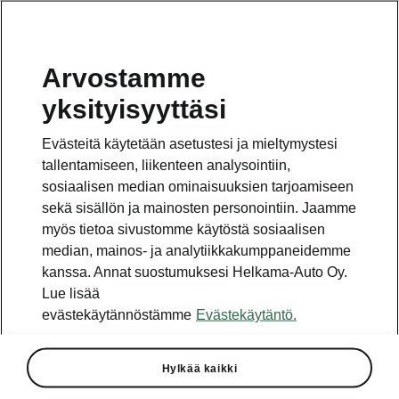
Arvostamme
yksityisyyttäsi
Tämä sivu on pääsivun alasivu. Napsauta painiketta
päästäksesi takaisin pääsivulle.
Evästeitä käytetään asetustesi ja mieltymystesi
tallentamiseen, liikenteen analysointiin,
Takaisin pääsivulle
sosiaalisen median ominaisuuksien tarjoamiseen
sekä sisällön ja mainosten personointiin. Jaamme
myös tietoa sivustomme käytöstä sosiaalisen
median, mainos- ja analytiikkakumppaneidemme
kanssa. Annat suostumuksesi Helkama-Auto Oy.
Lue lisää
evästekäytännöstämme
Evästekäytäntö.
Superbin tekniset tiedot
Hylkää kaikki