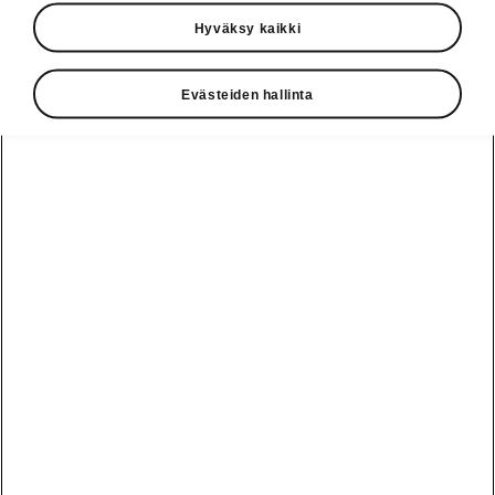
Auton mitat
Hyväksy kaikki
Evästeiden hallinta
Ulko- ja sisämitat, tavaratilan tilavuus.